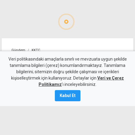
Gündem
KKTC
Polisin 4 saatlik kimlik
Veri politikasındaki amaçlarla sınırlı ve mevzuata uygun şekilde
tanımlama bilgileri (çerez) konumlandırmaktayız. Tanımlama
kontrolünde 3 kaçak
bilgilerini; sitemizin doğru şekilde çalışması ve içerikleri
kişiselleştirmek için kullanıyoruz. Detaylar için
yakalandı
Veri ve Çerez
Politikamız
'ı inceleyebilirsiniz.
Kamalı Haber,
10
Kabul Et
Ağustos 2026
A
A
Gönyeli'de polis tarafından yaklaşık 4
saat süren muhaceret ve kimlik