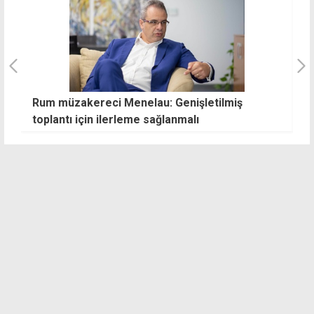
Rum müzakereci Menelau: Genişletilmiş
İ
ku
toplantı için ilerleme sağlanmalı