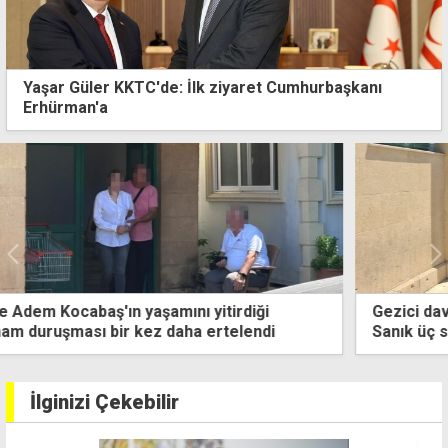
Yaşar Güler KKTC'de: İlk ziyaret Cumhurbaşkanı
Erhürman'a
Gezici davasında karar öğleden sonra açıklanacak:
Sanık üç suçtan mahkum edildi
İlginizi Çekebilir