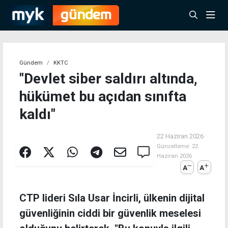
Gündem
KKTC
"Devlet siber saldırı altında,
hükümet bu açıdan sınıfta
kaldı"
22 Haziran 2026
Güncelleme:
22
Haziran 2026
A
A
CTP lideri Sıla Usar İncirli, ülkenin dijital
güvenliğinin ciddi bir güvenlik meselesi