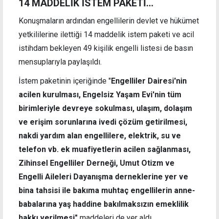
14 MADDELİK İSTEM PAKETİ...
Konuşmaların ardından engellilerin devlet ve hükümet
yetkililerine ilettiği 14 maddelik istem paketi ve acil
istihdam bekleyen 49 kişilik engelli listesi de basın
mensuplarıyla paylaşıldı.
İstem paketinin içeriğinde "
Engelliler Dairesi'nin
acilen kurulması, Engelsiz Yaşam Evi'nin tüm
birimleriyle devreye sokulması, ulaşım, dolaşım
ve erişim sorunlarına ivedi çözüm getirilmesi,
nakdi yardım alan engellilere, elektrik, su ve
telefon vb. ek muafiyetlerin acilen sağlanması,
Zihinsel Engelliler Derneği, Umut Otizm ve
Engelli Aileleri Dayanışma derneklerine yer ve
bina tahsisi ile bakıma muhtaç engellilerin anne-
babalarına yaş haddine bakılmaksızın emeklilik
hakkı verilmesi"
maddeleri de yer aldı.