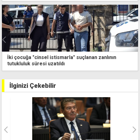
Haksen'den Ektam işçilerine destek: Kazanılmış
haklar baskı ve tehditlerle gasp edilemez
İlginizi Çekebilir