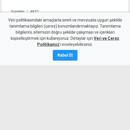
Gündem
KKTC
Tirmen'de ormanlık alanda
Veri politikasındaki amaçlarla sınırlı ve mevzuata uygun şekilde
tanımlama bilgileri (çerez) konumlandırmaktayız. Tanımlama
yangın: Acil destek çağrısı
bilgilerini; sitemizin doğru şekilde çalışması ve içerikleri
kişiselleştirmek için kullanıyoruz. Detaylar için
Veri ve Çerez
10 Ağustos 2026
Politikamız
'ı inceleyebilirsiniz.
Güncelleme:
10 Ağustos
2026
Kabul Et
A
A
Tirmen’de ormanlık alanda çıkan yangına
ekipler ve bölge halkı müdahale ediyor.
Geçitkale-Serdarlı Belediye Başkanı Halil
Kasım, yangınla mücadele için insan
gücü ve su tankeri desteği istedi.