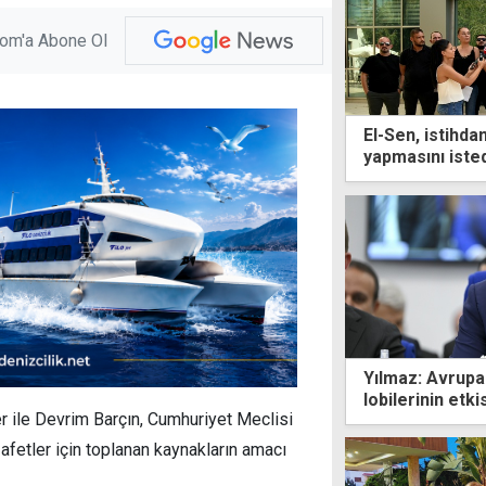
com'a Abone Ol
El-Sen, istihda
yapmasını isted
sınırları aşıldı
Yılmaz: Avrup
lobilerinin etki
er ile Devrim Barçın, Cumhuriyet Meclisi
fetler için toplanan kaynakların amacı