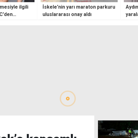
araton parkuru
Aydınköy'deki kazada ağır
SOLO
aldı
yaralanan kadın yaşamını yitirdi
Girne