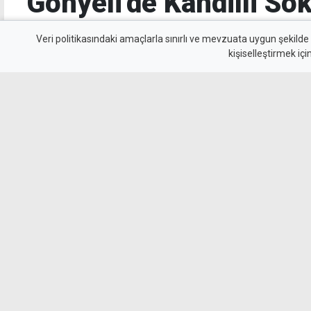
Gönyeli'de Kandilli So
dönüşüm
Veri politikasındaki amaçlarla sınırlı ve mevzuata uygun şekilde
kişiselleştirmek içi
Gönyeli’de Kandilli Sokak, altyapı ve üstyapı ç
Kaldırımlar ve otopark alanları düzenlenirken
basketbol sahası, oyun grupları ve yeşil alanl