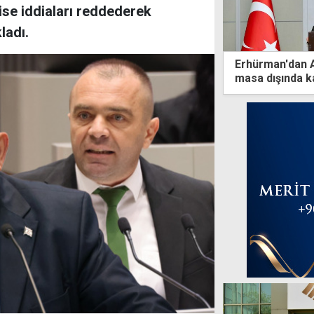
ise iddiaları reddederek
ladı.
Erhürman'dan A
masa dışında ka