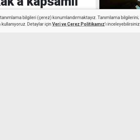
kak’a kapsamlı
 tanımlama bilgileri (çerez) konumlandırmaktayız. Tanımlama bilgilerini; s
n kullanıyoruz. Detaylar için
Veri ve Çerez Politikamız
'ı inceleyebilirsiniz
9 Ağustos 2026
Trafikte 381 c
Güncelleme:
10 Ağustos 2026
alışmalarıyla yenilendi.
, eski çocuk parkı da
arla yeniden oluşturuldu.
AFMER ile Kand
çalışma kararı 