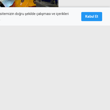
itemizin doğru şekilde çalışması ve içerikleri
Kabul Et
.
ezanın 153'ü süratten
illi Rasathanesi ortak
aldı