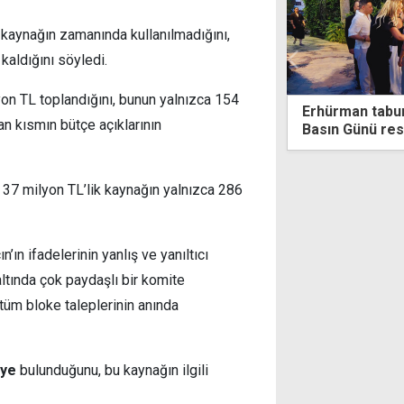
 kaynağın zamanında kullanılmadığını,
kaldığını söyledi.
yon TL toplandığını, bunun yalnızca 154
"
Erhürman taburcu olduktan sonra ilk kez
lan kısmın bütçe açıklarının
Basın Günü resepsiyonunda görüntülendi
 37 milyon TL’lik kaynağın yalnızca 286
ın ifadelerinin yanlış ve yanıltıcı
tında çok paydaşlı bir komite
tüm bloke taleplerinin anında
iye
bulunduğunu, bu kaynağın ilgili