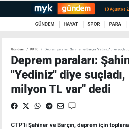
10 Ağustos 2
GÜNDEM
HAYAT
SPOR
PARA
KKTC
Magazin
KKTC
Ekonomi
Türkiye
Türkiye
Kripto
Sağlık
Güney
Avrupa
Döviz
Kadın
Dünya
Dünya
Borsa
Lezzetler
Çev
Gündem
KKTC
Deprem paraları: Şahiner ve Barçın "Yediniz" diye suçladı
Deprem paraları: Şahi
"Yediniz" diye suçladı
milyon TL var" dedi
CTP’li Şahiner ve Barçın, deprem için toplan