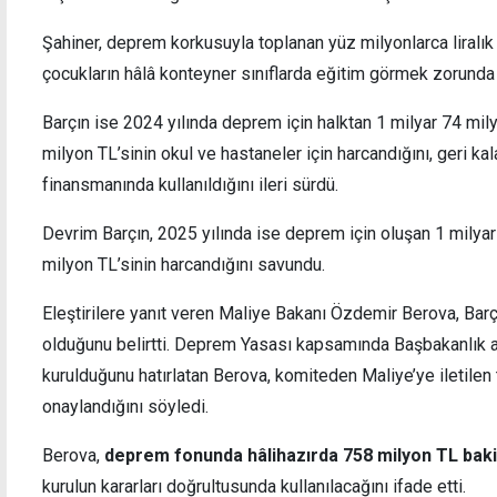
Şahiner, deprem korkusuyla toplanan yüz milyonlarca liralık
çocukların hâlâ konteyner sınıflarda eğitim görmek zorunda 
Barçın ise 2024 yılında deprem için halktan 1 milyar 74 mil
ti: Önleyici
Vatandaşlık vaadiyle 5 kişiyi "dolandırmış
milyon TL’sinin okul ve hastaneler için harcandığını, geri ka
, toplumda
finansmanında kullanıldığını ileri sürdü.
Devrim Barçın, 2025 yılında ise deprem için oluşan 1 milyar
milyon TL’sinin harcandığını savundu.
Eleştirilere yanıt veren Maliye Bakanı Özdemir Berova, Barçın’
olduğunu belirtti. Deprem Yasası kapsamında Başbakanlık al
kurulduğunu hatırlatan Berova, komiteden Maliye’ye iletilen 
onaylandığını söyledi.
Berova,
deprem fonunda hâlihazırda 758 milyon TL bak
kurulun kararları doğrultusunda kullanılacağını ifade etti.