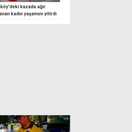
TÜRK, 20 Temmuz'da
Instagram riskli AI sohbetleri
 semalarını selamlayacak
ebeveynlere bildirecek