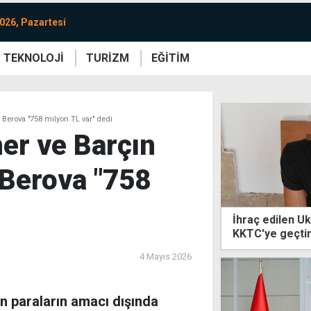
026, Pazartesi
TEKNOLOJİ
TURİZM
EĞİTİM
re
Yaşam
Sanat
Etkinlik
, Berova "758 milyon TL var" dedi
ner ve Barçın
, Berova "758
İhraç edilen U
KKTC'ye geçti
4 Mayıs 2026
an paraların amacı dışında