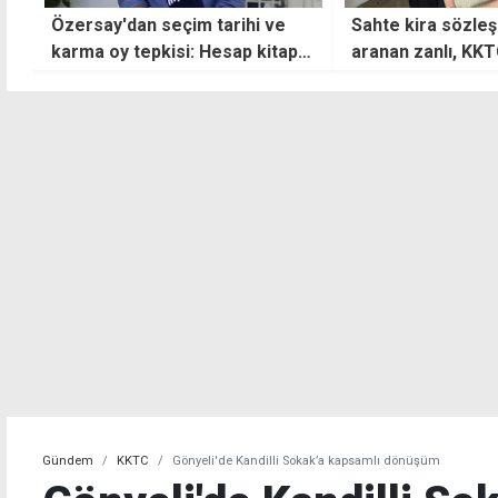
Sahte kira sözleşmesiyle ilgili
İskele'nin yarı m
aranan zanlı, KKTC'den
uluslararası onay 
çıkarken yakalandı
Gündem
KKTC
Gönyeli'de Kandilli Sokak’a kapsamlı dönüşüm