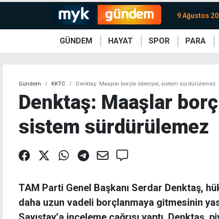
9 Ağustos 20
GÜNDEM
HAYAT
SPOR
PARA
KKTC
Magazin
KKTC
Ekonomi
Türkiye
Türkiye
Kripto
Sağlık
Güney
Avrupa
Döviz
Kadın
Dünya
Dünya
Borsa
Lezzetler
Çev
Gündem
KKTC
Denktaş: Maaşlar borçla ödeniyor, sistem sürdürülemez
Denktaş: Maaşlar borç
sistem sürdürülemez
TAM Parti Genel Başkanı Serdar Denktaş, hü
daha uzun vadeli borçlanmaya gitmesinin ya
Sayıştay’a inceleme çağrısı yaptı. Denktaş, p