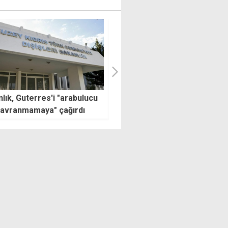
leri'nden AB'nin Kıbrıs Özel
Haluk Levent gözaltına alındı
lcisi atamasına tepki