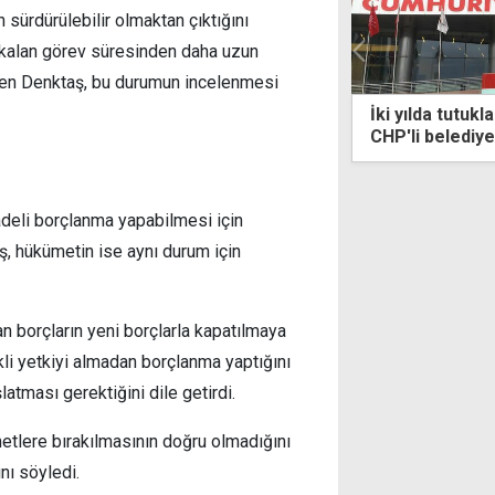
sürdürülebilir olmaktan çıktığını
n kalan görev süresinden daha uzun
eden Denktaş, bu durumun incelenmesi
ü kaza sanığına verilen cezaya isyan:
İki yılda tutuk
r sinir krizi geçirdi
CHP'li belediye
adeli borçlanma yapabilmesi için
ş, hükümetin ise aynı durum için
n borçların yeni borçlarla kapatılmaya
kli yetkiyi almadan borçlanma yaptığını
tması gerektiğini dile getirdi.
tlere bırakılmasının doğru olmadığını
nı söyledi.