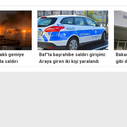
ldırı girişimi:
Bakanlık, Guterres'i "arabulucu
Dışiş
şi yaralandı
gibi davranmamaya" çağırdı
Temsi