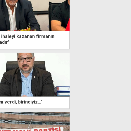
i ihaleyi kazanan firmanın
adır"
"Toplum kararını verdi, birinciyiz..."