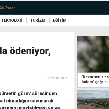
26, Pazar
TEKNOLOJİ
TURİZM
EĞİTİM
re
Yaşam
Sanat
Etkinlik
la ödeniyor,
"Kavurucu sıca
27 Nisan 2026
önlem" çağrısı
kümetin görev süresinden
sal olmadığını savunarak
iyasanın ucuzlatılması ve ve