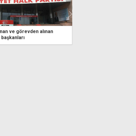
lanan ve görevden alınan
"Yine üçlü ya da dörtlü b
 başkanları
hükümeti oluşacak"