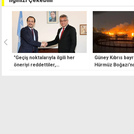
İlginizi Çekebilir
Güney Kıbrıs bayraklı gemiye
Baf'ta başrahibe sa
Hürmüz Boğazı'nda saldırı
Araya giren iki ki