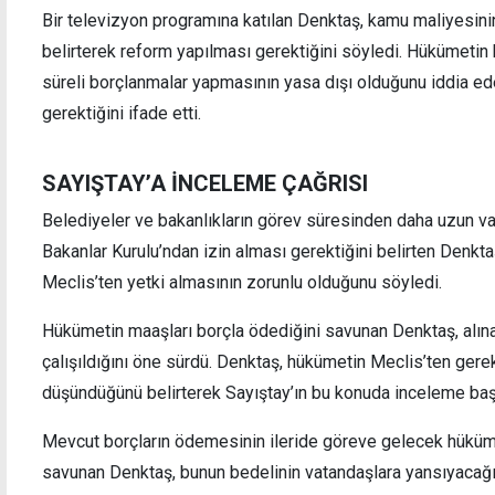
Bir televizyon programına katılan Denktaş, kamu maliyesinin 
belirterek reform yapılması gerektiğini söyledi. Hükümeti
süreli borçlanmalar yapmasının yasa dışı olduğunu iddia 
gerektiğini ifade etti.
Cinayetle bağlantısı bulunmayan 3 zanlıya
Ölüml
"uyuşturucu ve izinsiz ikametten" ek
Ailele
tutukluluk
SAYIŞTAY’A İNCELEME ÇAĞRISI
Belediyeler ve bakanlıkların görev süresinden daha uzun v
Bakanlar Kurulu’ndan izin alması gerektiğini belirten Denkta
Meclis’ten yetki almasının zorunlu olduğunu söyledi.
Hükümetin maaşları borçla ödediğini savunan Denktaş, alına
çalışıldığını öne sürdü. Denktaş, hükümetin Meclis’ten gere
düşündüğünü belirterek Sayıştay’ın bu konuda inceleme başla
Mevcut borçların ödemesinin ileride göreve gelecek hüküme
savunan Denktaş, bunun bedelinin vatandaşlara yansıyacağı