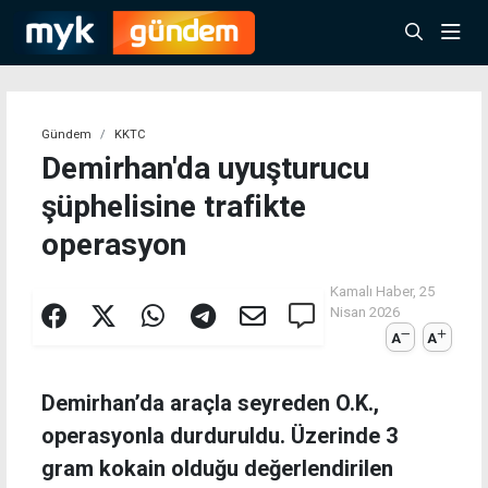
Gündem
KKTC
Demirhan'da uyuşturucu
şüphelisine trafikte
operasyon
Kamalı Haber,
25
Nisan 2026
A
A
Demirhan’da araçla seyreden O.K.,
operasyonla durduruldu. Üzerinde 3
gram kokain olduğu değerlendirilen