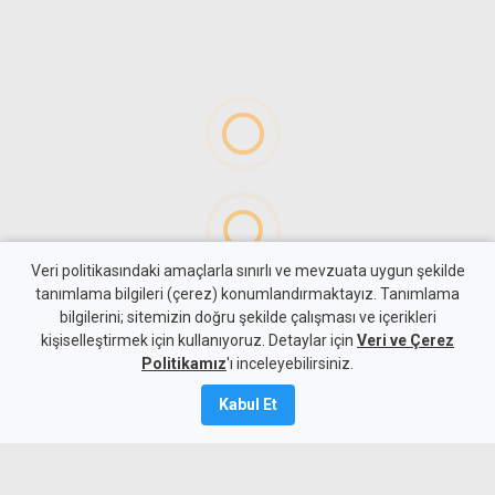
Veri politikasındaki amaçlarla sınırlı ve mevzuata uygun şekilde
tanımlama bilgileri (çerez) konumlandırmaktayız. Tanımlama
bilgilerini; sitemizin doğru şekilde çalışması ve içerikleri
Gündem
KKTC
kişiselleştirmek için kullanıyoruz. Detaylar için
Veri ve Çerez
Savaşan'dan çalıştay
Politikamız
'ı inceleyebilirsiniz.
vurgusu: Yalnız UBP'nin
Kabul Et
değil, KKTC'nin de geleceğine
ışık tutacak