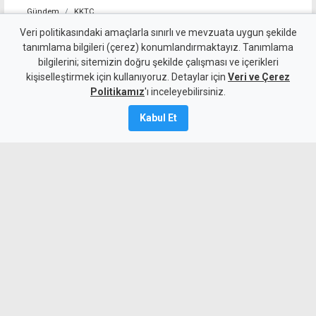
Gündem
KKTC
Girne-Çamlıbel yolunda iki
Veri politikasındaki amaçlarla sınırlı ve mevzuata uygun şekilde
tanımlama bilgileri (çerez) konumlandırmaktayız. Tanımlama
araç çarpıştı: 1 ölü, 3 yaralı
bilgilerini; sitemizin doğru şekilde çalışması ve içerikleri
kişiselleştirmek için kullanıyoruz. Detaylar için
Veri ve Çerez
7 Ağustos 2026
Politikamız
'ı inceleyebilirsiniz.
Güncelleme:
7 Ağustos
2026
Kabul Et
A
A
Girne-Çamlıbel Ana Yolu'nun Geçitköy
virajlarında iki aracın çarpışması sonucu
bir sürücü olay yerinde hayatını kaybetti.
Kazada 3 kişi yaralandı.