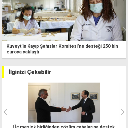
Kuveyt'in Kayıp Şahıslar Komitesi'ne desteği 250 bin
euroya yaklaştı
İlginizi Çekebilir
ek
TDP Mağusa İlçesi'nden muhtarlarla "ortak