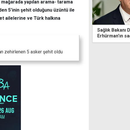
ir mağarada yapılan arama- tarama
en 5’inin şehit olduğunu üzüntü ile
t ailelerine ve Türk halkına
k Bakanı Dinçyürek: Cumhurbaşkanı
"Türkiye, iki d
an'ın sağlık durumu iyi, tetkikler
vazgeçerse, ge
or
erken yapılabili
n zehirlenen 5 asker şehit oldu