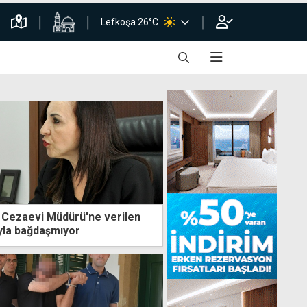
Lefkoşa 26°C
: Cezaevi Müdürü'ne verilen
yla bağdaşmıyor