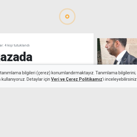
: 4 kişi tutuklandı
kazada
ştılar: 4 kişi
 tanımlama bilgileri (çerez) konumlandırmaktayız. Tanımlama bilgilerini; s
n kullanıyoruz. Detaylar için
Veri ve Çerez Politikamız
'ı inceleyebilirsiniz
Yavru timsah be
tutuklu
7 Ağustos 2026
Güncelleme:
8 Ağustos 2026
 kazada, aracı kullanan kişinin
unduğu belirlenen dört kişi