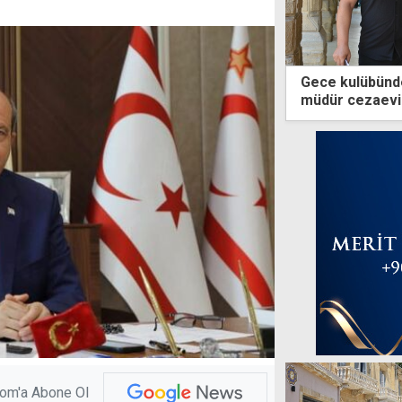
Gece kulübündek
müdür cezaevi
com'a Abone Ol