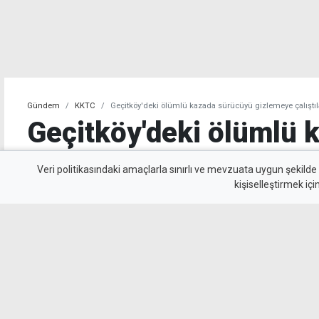
Gündem
KKTC
Geçitköy'deki ölümlü kazada sürücüyü gizlemeye çalıştılar
Geçitköy'deki ölümlü 
sürücüyü gizlemeye çalı
Veri politikasındaki amaçlarla sınırlı ve mevzuata uygun şekilde
kişiselleştirmek içi
tutuklandı
Geçitköy’de Turan Obalı’nın yaşamını yitirdiği
kimliğini gizleyerek polise yalan beyanda bul