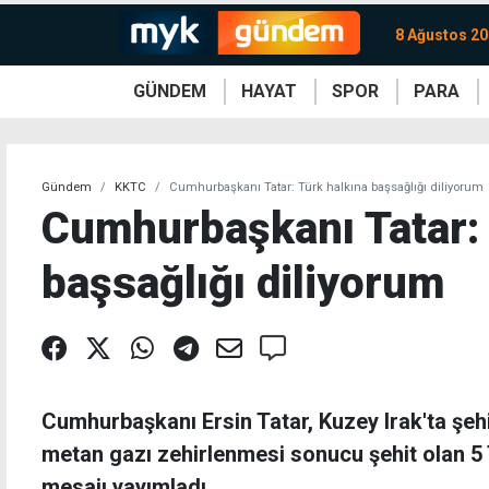
8 Ağustos 20
GÜNDEM
HAYAT
SPOR
PARA
KKTC
Magazin
KKTC
Ekonomi
Türkiye
Türkiye
Kripto
Sağlık
Güney
Avrupa
Döviz
Kadın
Dünya
Dünya
Borsa
Lezzetler
Çev
Gündem
KKTC
Cumhurbaşkanı Tatar: Türk halkına başsağlığı diliyorum
Cumhurbaşkanı Tatar: 
başsağlığı diliyorum
Cumhurbaşkanı Ersin Tatar, Kuzey Irak'ta şeh
metan gazı zehirlenmesi sonucu şehit olan 5 T
mesajı yayımladı.