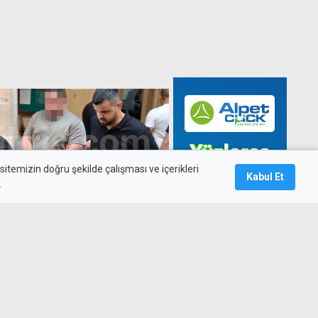
itemizin doğru şekilde çalışması ve içerikleri
Kabul Et
.
sleyen zanlı, ilk etapta 3 gün