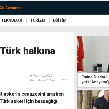
26, Cumartesi
TEKNOLOJİ
TURİZM
EĞİTİM
re
Yaşam
Sanat
Etkinlik
Türk halkına
6 Temmuz 2025
Emine Dizdarlı
Güncelleme:
7 Temmuz 2025
yetki Anayasa'
it askerin cenazesini ararken
ürk askeri için başsağlığı