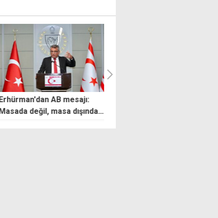
rman'dan AB mesajı:
Üstel'den BM'ye iki devlet
a değil, masa dışında
çağrısı: Çözümün yolu KKTC'
 sağlayabilir
tanınmasından geçiyor