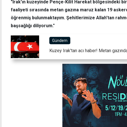
"Irak'ın kuzeyinde Pençe-Kilit Harekat bölgesindeki b
faaliyeti sırasında metan gazına maruz kalan 19 askerd
öğrenmiş bulunmaktayım. Şehitlerimize Allah'tan rahme
başsağlığı diliyorum."
YDP MYK'sından karma oyun kaldırılmasına
Sağlı
"evet", iki seçimin birlikte yapılmasına
Erhürm
"hayır"
sürüy
Gündem
Kuzey Irak'tan acı haber! Metan gazında