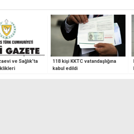
 ve Sağlık'ta
118 kişi KKTC vatandaşlığına
Erhü
ri
kabul edildi
Masad
katkı