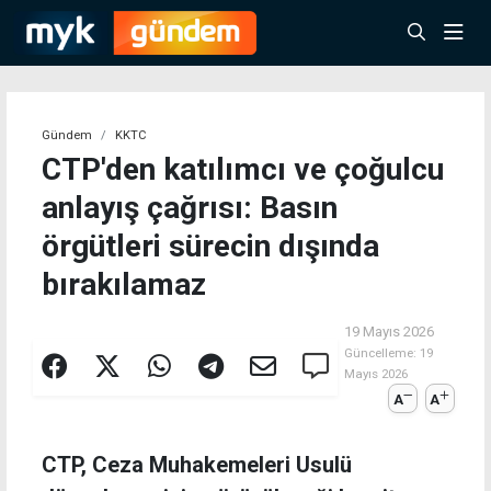
Gündem
KKTC
CTP'den katılımcı ve çoğulcu
anlayış çağrısı: Basın
örgütleri sürecin dışında
bırakılamaz
19 Mayıs 2026
Güncelleme:
19
Mayıs 2026
A
A
CTP, Ceza Muhakemeleri Usulü