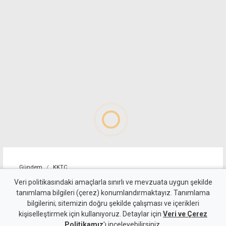
Gündem
KKTC
10 kişi kalan Beşiktaş'tan
Veri politikasındaki amaçlarla sınırlı ve mevzuata uygun şekilde
tanımlama bilgileri (çerez) konumlandırmaktayız. Tanımlama
altın değerinde galibiyet
bilgilerini; sitemizin doğru şekilde çalışması ve içerikleri
kişiselleştirmek için kullanıyoruz. Detaylar için
Veri ve Çerez
6 Ağustos 2026
Politikamız
'ı inceleyebilirsiniz.