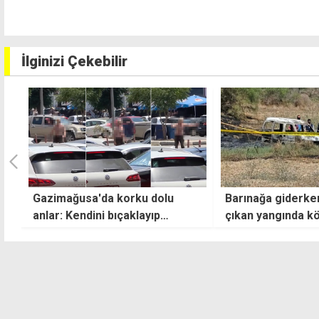
İlginizi Çekebilir
Barınağa giderken aracında
"Türk askerinin ad
çıkan yangında köpeğiyle
'Kıbrıs Türk halkı
birlikte hayatını kaybetti
güvenliğinin ve a
ortamının teminat