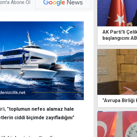
com'a Abone Ol
AK Parti'li Çeli
başlangıcını AB
"Avrupa Birliği
rli,
"toplumun nefes alamaz hale
tlerin ciddi biçimde zayıfladığını"