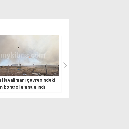
 çetelerinin yaptığı
"İki devletli çözüm vizyonun
limi unutmadık, Avrupa
kararlılıkla savunuyoruz"
 tarihe baksın"