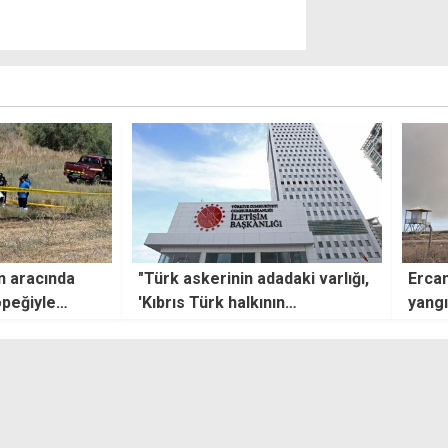
adaki varlığı,
Ercan Havalimanı çevresindeki
"EOKA
nın
yangın kontrol altına alındı
meza
dadaki huzur
biraz
ı"