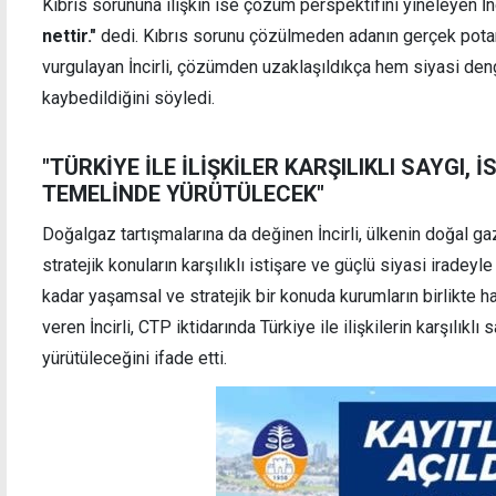
Kıbrıs sorununa ilişkin ise çözüm perspektifini yineleyen İnc
nettir."
dedi. Kıbrıs sorunu çözülmeden adanın gerçek potan
vurgulayan İncirli, çözümden uzaklaşıldıkça hem siyasi den
kaybedildiğini söyledi.
"TÜRKİYE İLE İLİŞKİLER KARŞILIKLI SAYGI,
TEMELİNDE YÜRÜTÜLECEK"
Doğalgaz tartışmalarına da değinen İncirli, ülkenin doğal g
stratejik konuların karşılıklı istişare ve güçlü siyasi iradeyl
kadar yaşamsal ve stratejik bir konuda kurumların birlikte ha
veren İncirli, CTP iktidarında Türkiye ile ilişkilerin karşılıkl
yürütüleceğini ifade etti.