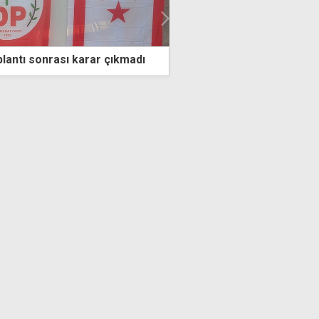
r çıkmadı
"NATO Zirvesi, ittifakın geleceğinde
Türkiye'nin rolünü daha görünür kılan
stratejik bir eşik oldu"