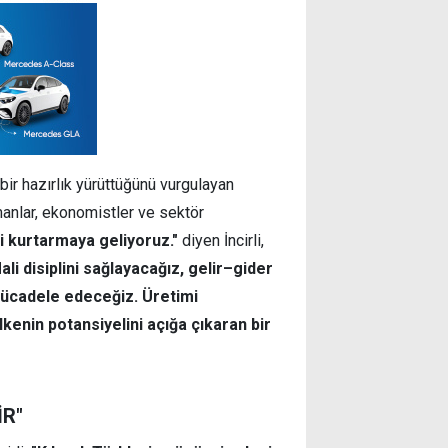
ir hazırlık yürüttüğünü vurgulayan
zmanlar, ekonomistler ve sektör
i kurtarmaya geliyoruz."
diyen İncirli,
ali disiplini sağlayacağız, gelir–gider
 mücadele edeceğiz. Üretimi
enin potansiyelini açığa çıkaran bir
İR"