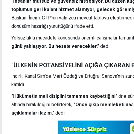
"İnsanlar mutsuz ve güvensiz hissediyor. Bu düzen kü
toplumun geri kalanı hizmet alamıyor, gelecek göremi
Başkanı İncirli, CTP'nin yalnızca mevcut tabloyu eleştirmed
irne'deki ölümlü kavga
15 Temmuz'un 10'uncu yı
dönüşüm hazırlığı yürüttüğünü ifade etti.
çağrısı: Gelecek hükümetten
etkinlikleri
ak
Yolsuzlukla mücadele konusunda önemli çalışmalar tamamlad
günü yaklaşıyor. Bu hesabı verecekler."
dedi.
"ÜLKENİN POTANSİYELİNİ AÇIĞA ÇIKARAN 
İncirli, Kanal Sim'de Mert Özdağ ve Ertuğrul Senova'nın su
katıldı.
"Hükümetin mali disiplini tamamen kaybettiğini"
öne süre
altında bırakıldığını belirterek,
"
Önce çıkıp memleketi nası
açıklamaları lazım."
dedi.