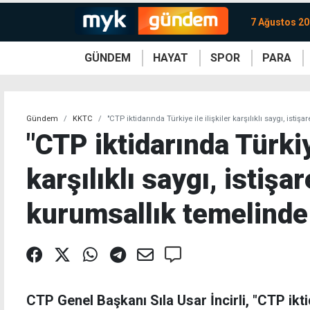
7 Ağustos 2
GÜNDEM
HAYAT
SPOR
PARA
KKTC
Magazin
KKTC
Ekonomi
Türkiye
Türkiye
Kripto
Sağlık
Güney
Avrupa
Döviz
Kadın
Dünya
Dünya
Borsa
Lezzetler
Çev
Gündem
KKTC
"CTP iktidarında Türkiye ile ilişkiler karşılıklı saygı, ist
"CTP iktidarında Türkiye
karşılıklı saygı, istişa
kurumsallık temelinde
CTP Genel Başkanı Sıla Usar İncirli, "CTP iktid