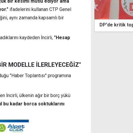
çük bir kesimi mutlu ediyor ama
yor."
ifadelerini kullanan
CTP Genel
iğini, aynı zamanda kapsamlı bir
lına özel anma
DP'de kritik toplantı sonrası kara
ıklarını kaydeden İncirli,
"Hesap
BİR MODELLE İLERLEYECEĞİZ"
nduğu "Haber Toplantısı" programına
n İncirli,
ülkenin ağır bir borç yükü
l bu kadar borca soktuklarını