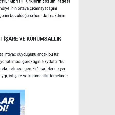
irli,
"Kıbrıslı Türklerin çözüm iradesi
siyelinin ortaya çıkamayacağını
genin bozulduğunu hem de fırsatların
 İSTİŞARE VE KURUMSALLIK
aza ihtiyaç duyduğunu ancak bu tür
e yönetilmesi gerektiğini kaydetti. "Bu
reket etmesi gerekir." ifadelerine yer
ı saygı, istişare ve kurumsallık temelinde