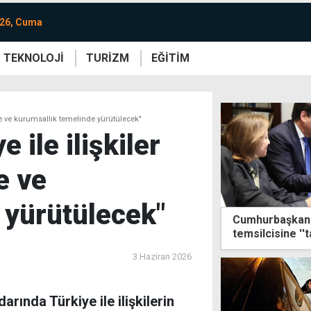
026, Cuma
TEKNOLOJİ
TURİZM
EĞİTİM
re
Yaşam
Sanat
Etkinlik
işare ve kurumsallık temelinde yürütülecek"
 ile ilişkiler
re ve
 yürütülecek"
Cumhurbaşkanlı
temsilcisine ''t
3 Haziran 2026
arında Türkiye ile ilişkilerin