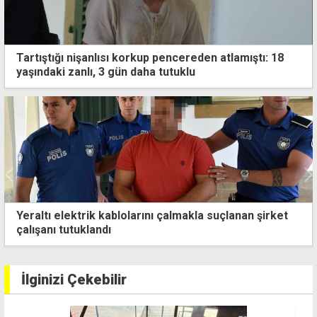
Tartıştığı nişanlısı korkup pencereden atlamıştı: 18
yaşındaki zanlı, 3 gün daha tutuklu
raltı elektrik kablolarını çalmakla suçlanan şirket
Na
lışanı tutuklandı
ar
İlginizi Çekebilir