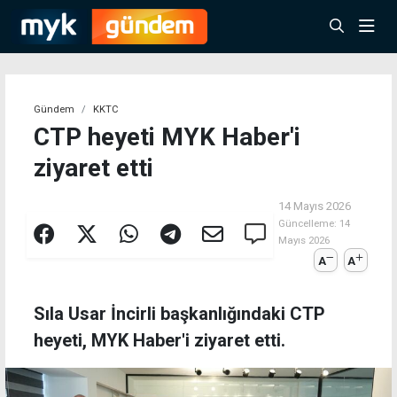
Gündem
KKTC
CTP heyeti MYK Haber'i
ziyaret etti
14 Mayıs 2026
Güncelleme:
14
Mayıs 2026
A
A
Sıla Usar İncirli başkanlığındaki CTP
heyeti, MYK Haber'i ziyaret etti.