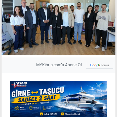
MYKibris.com'a Abone Ol