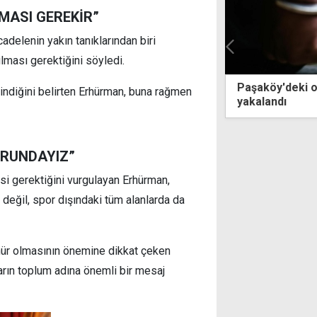
MASI GEREKİR”
adelenin yakın tanıklarından biri
lması gerektiğini söyledi.
iddet olaylarına dikkat çekti: Önleyici
Paşaköy'deki 
indiğini belirten Erhürman, buna rağmen
 politikaların yetersizliği, toplumda
yakalandı
 ve güvensizlik yaratıyor
ORUNDAYIZ”
si gerektiğini vurgulayan Erhürman,
değil, spor dışındaki tüm alanlarda da
ünür olmasının önemine dikkat çeken
ların toplum adına önemli bir mesaj