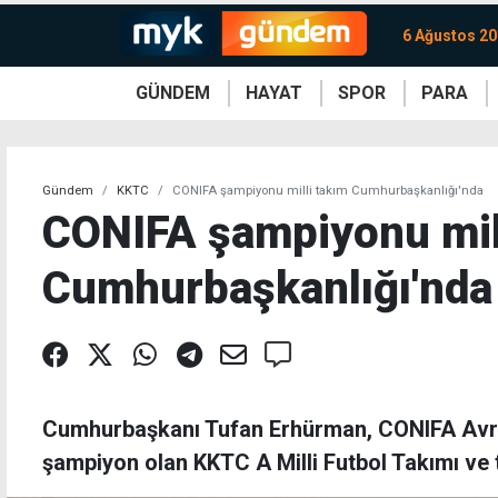
6 Ağustos 2
GÜNDEM
HAYAT
SPOR
PARA
KKTC
Magazin
KKTC
Ekonomi
Türkiye
Türkiye
Kripto
Sağlık
Güney
Avrupa
Döviz
Kadın
Dünya
Dünya
Borsa
Lezzetler
Çev
Gündem
KKTC
CONIFA şampiyonu milli takım Cumhurbaşkanlığı'nda
CONIFA şampiyonu mil
Cumhurbaşkanlığı'nda
Cumhurbaşkanı Tufan Erhürman, CONIFA Avr
şampiyon olan KKTC A Milli Futbol Takımı ve t