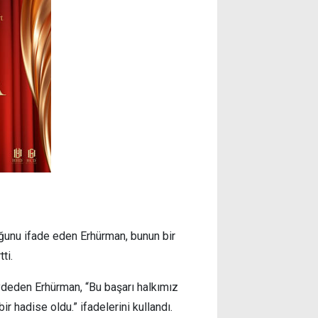
unu ifade eden Erhürman, bunun bir
ti.
ydeden Erhürman, “Bu başarı halkımız
r hadise oldu.” ifadelerini kullandı.