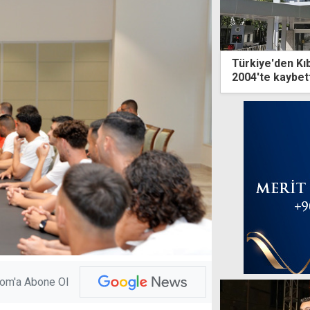
Türkiye'den Kıb
2004'te kaybet
com'a Abone Ol