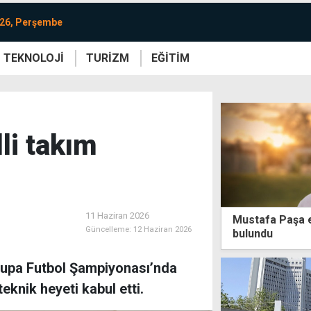
026, Perşembe
TEKNOLOJİ
TURİZM
EĞİTİM
re
Yaşam
Sanat
Etkinlik
li takım
11 Haziran 2026
Mustafa Paşa e
Güncelleme:
12 Haziran 2026
bulundu
upa Futbol Şampiyonası’nda
eknik heyeti kabul etti.