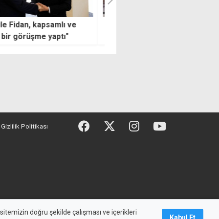
'de 15 Temmuz'un
"Mahkemelere 2026 yılı için
cu yılında birlik ve
verilmesi öngörülen araçlar
erlik vurgusu
henüz temin edilmedi"
Gizlilik Politikası
maz, başka yerde yayınlanamaz.
itemizin doğru şekilde çalışması ve içerikleri
Kabul Et