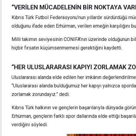
“VERİLEN MÜCADELENİN BİR NOKTAYA VAR
Kıbrıs Türk Futbol Federasyonu’nun yıllardır sürdürdüğü müc
olduğunu ifade eden Erhürman, verilen emeğin karşılığını bu
Holguin, Hristodulidis ile görüştü: Bazı
CTP, ş
Milli takımın seviyesinin CONIFA’nın üzerinde olduğunun bil
ilerlemeler kaydedilmesi temennisi
sosyal
hiçbir fırsatın küçümsenmemesi gerektiğini kaydetti.
korku
“HER ULUSLARARASI KAPIYI ZORLAMAK Z
Uluslararası alanda elde edilen her imkânın değerlendirilme
“Uluslararası alanda bulduğumuz her kapıyı yalnızca sporda 
zorlamak zorundayız.” dedi.
Kıbrıs Türk halkının ve gençlerin başarılarıyla dünyada gör
Erhürman, gençlerin farklı spor dallarında elde ettiği başarı
verdiğini söyledi.