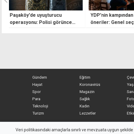
YDP'nin kampından çıkan
Tatlısu Ilgın Soka
öneriler: Genel seçimler kasım
asfaltlama çalışm
sonunda olmalı, yerel seçimde
tamamlandı
hiçbir partinin başkan adayı
desteklenmemeli
Gündem
Eğitim
Çev
Hayat
Koronavirüs
Yaş
Spor
Magazin
San
Para
Sağlık
Foto
Teknoloji
Kadın
Vide
Turizm
Lezzetler
Etki
MYKibris.com
haber içerikleri kaynak gösterilm
Veri politikasındaki amaçlarla sınırlı ve mevzuata uygun şekilde