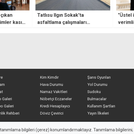
k'ta
"Üstel ile Fidan, kapsamlı ve
KKTC
aları
verimli bir görüşme yaptı"
10'un
berab
re
Kim Kimdir
Şans Oyunları
am
Hava Durumu
Yol Durumu
at
Namaz Vakitleri
Sudoku
 Galeri
Nöbetçi Eczaneler
Bulmacalar
o Galeri
Kredi Hesaplayıcı
Kullanım Şartları
nlik Rehberi
Döviz Çevirici
Yayın İlkeleri
eden alıntı yapılamaz, kanuna aykırı ve izinsiz olarak kopyalana
 tanımlama bilgileri (çerez) konumlandırmaktayız. Tanımlama bilgilerini; s