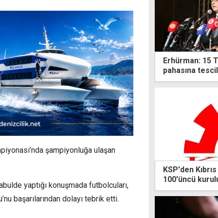
Erhürman: 15 T
pahasına tescil
piyonası’nda şampiyonluğa ulaşan
KSP'den Kıbrıs
100'üncü kurulu
bulde yaptığı konuşmada futbolcuları,
bildiri
nu başarılarından dolayı tebrik etti.