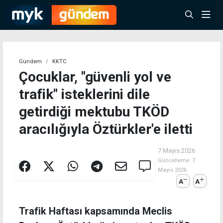
Gündem
KKTC
Çocuklar, "güvenli yol ve
trafik" isteklerini dile
getirdiği mektubu TKÖD
aracılığıyla Öztürkler'e iletti
7 Mayıs 2026
Güncelleme:
7
Mayıs 2026
A
A
Trafik Haftası kapsamında Meclis