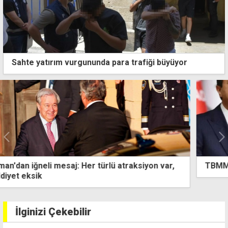
Sahte yatırım vurgununda para trafiği büyüyor
TBMM'de ''KKTC'nin adı KTC olsun'' önerisi reddedildi
İlginizi Çekebilir