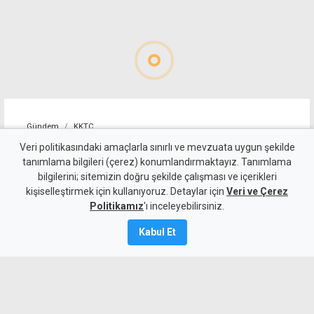
Gündem
KKTC
10 kişi kalan Beşiktaş'tan
Veri politikasındaki amaçlarla sınırlı ve mevzuata uygun şekilde
tanımlama bilgileri (çerez) konumlandırmaktayız. Tanımlama
altın değerinde galibiyet
bilgilerini; sitemizin doğru şekilde çalışması ve içerikleri
kişiselleştirmek için kullanıyoruz. Detaylar için
Veri ve Çerez
6 Ağustos 2026
Politikamız
'ı inceleyebilirsiniz.
A
A
Kabul Et
Beşiktaş, UEFA Avrupa Ligi 3. eleme turu
ilk maçında deplasmanda Hradec
Kralove'yi 1-0 mağlup ederek rövanş