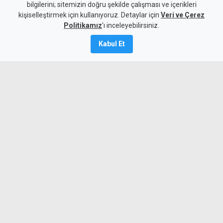
yakalanan zanlılara ek
bilgilerini; sitemizin doğru şekilde çalışması ve içerikleri
kişiselleştirmek için kullanıyoruz. Detaylar için
tutukluluk
Veri ve Çerez
Politikamız
'ı inceleyebilirsiniz.
Kamalı Haber,
7
Kabul Et
Ağustos 2026
A
A
Lefkoşa’da 218 yeşil reçeteli hap
bulundurmaktan tutuklanan iki zanlının
polisteki tutukluluk süreleri bir hafta
daha uzatıldı.