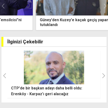
Güney'den Kuzey'e kaçak geçiş yapan iki kişi
tutuklandı
İlginizi Çekebilir
CTP'de bir başkan adayı daha belli oldu:
E
Erenköy - Karpaz'ı geri alacağız
y