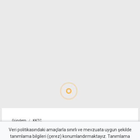
Gündem
KKTC
Yeşil reçeteli haplarla
Veri politikasındaki amaçlarla sınırlı ve mevzuata uygun şekilde
tanımlama bilgileri (çerez) konumlandırmaktayız. Tanımlama