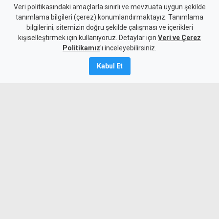
Girne-Değirmenlik Dağ
Veri politikasındaki amaçlarla sınırlı ve mevzuata uygun şekilde
tanımlama bilgileri (çerez) konumlandırmaktayız. Tanımlama
Yolu'nun bir bölümü yarın
bilgilerini; sitemizin doğru şekilde çalışması ve içerikleri
kişiselleştirmek için kullanıyoruz. Detaylar için
trafiğe kapatılacak
Veri ve Çerez
Politikamız
'ı inceleyebilirsiniz.
8 Ağustos 2026
Kabul Et
Güncelleme:
8 Ağustos
2026
A
A
Karayolları Dairesi, Karayolu Master
Planı kapsamında sürdürülen çalışmalar
nedeniyle yarın 10.00-13.00 saatleri
arasında Girne Acapulco Kavşağı ile
Değirmenlik Yol Ayrımı arasındaki yolun
araç trafiğine kapatılacağını açıkladı.