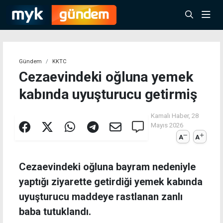
Gündem
KKTC
Cezaevindeki oğluna yemek
kabında uyuşturucu getirmiş
Kamalı Haber,
28
Mayıs 2026
A
A
Cezaevindeki oğluna bayram nedeniyle
yaptığı ziyarette getirdiği yemek kabında
uyuşturucu maddeye rastlanan zanlı
baba tutuklandı.