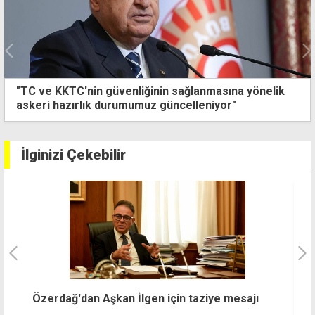
"AB ile de güven yaratıcı önlemlere ihtiyacımız var"
İlginizi Çekebilir
a
S
Özerdağ'dan Aşkan İlgen için taziye mesajı
i