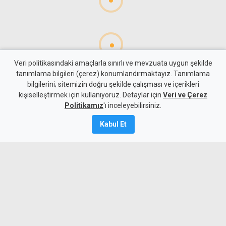
Veri politikasındaki amaçlarla sınırlı ve mevzuata uygun şekilde
tanımlama bilgileri (çerez) konumlandırmaktayız. Tanımlama
bilgilerini; sitemizin doğru şekilde çalışması ve içerikleri
Gündem
KKTC
kişiselleştirmek için kullanıyoruz. Detaylar için
Veri ve Çerez
Taçoy'dan seçim yorumu:
Politikamız
'ı inceleyebilirsiniz.
UBP'nin en kötü hali CTP'nin
Kabul Et
en iyi haliyle yarışabilecek
durumda
7 Ağustos 2026
Güncelleme:
7 Ağustos
2026
A
A