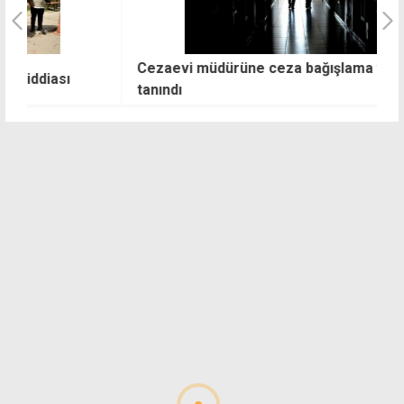
Cezaevi müdürüne ceza bağışlama yetkisi
"
tanındı
y