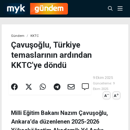
Gündem
KKTC
Çavuşoğlu, Türkiye
temaslarının ardından
KKTC'ye döndü
9 Ekim 2025
Güncelleme:
9
Ekim 2025
A
A
Milli Eğitim Bakanı Nazım Çavuşoğlu,
Ankara’da düzenlenen 2025-2026