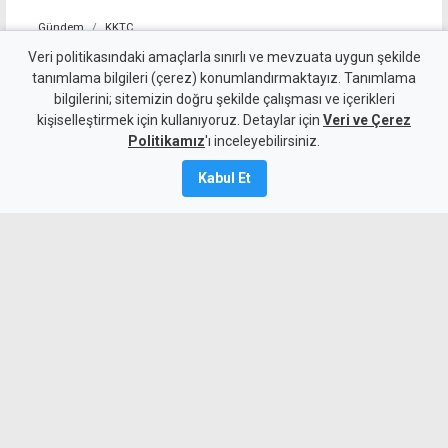
Gündem
KKTC
Geçitköy'deki ölümlü kazada
Veri politikasındaki amaçlarla sınırlı ve mevzuata uygun şekilde
tanımlama bilgileri (çerez) konumlandırmaktayız. Tanımlama
sürücüyü gizlemeye
bilgilerini; sitemizin doğru şekilde çalışması ve içerikleri
kişiselleştirmek için kullanıyoruz. Detaylar için
çalıştılar: 4 kişi tutuklandı
Veri ve Çerez
Politikamız
'ı inceleyebilirsiniz.
7 Ağustos 2026
Kabul Et
Güncelleme:
8 Ağustos
2026
A
A
Geçitköy’de Turan Obalı’nın yaşamını
yitirdiği kazada, aracı kullanan kişinin
kimliğini gizleyerek polise yalan beyanda
bulunduğu belirlenen dört kişi tutuklandı.
Olayı üstlenmeye çalışan kişinin de kaza
sırasında araçta olduğu belirlendi.