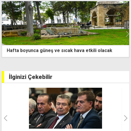
Uyuşturucu alıp-sattığını itiraf etti, cezaevine
gönderildi
İlginizi Çekebilir