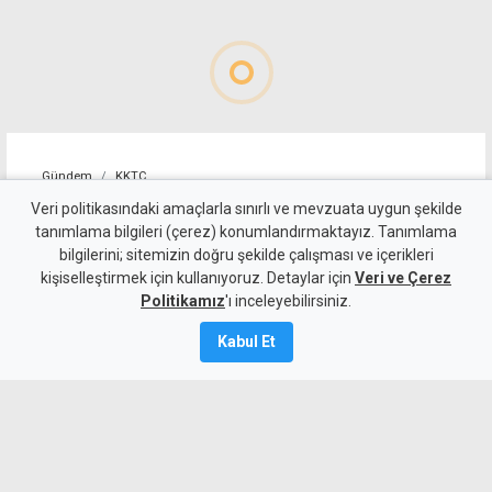
Gündem
KKTC
"Cengiz Topel'in tebessüm
Veri politikasındaki amaçlarla sınırlı ve mevzuata uygun şekilde
tanımlama bilgileri (çerez) konumlandırmaktayız. Tanımlama
eden masum yüzü, halen
bilgilerini; sitemizin doğru şekilde çalışması ve içerikleri
kişiselleştirmek için kullanıyoruz. Detaylar için
gözlerimin önünden gitmiyor"
Veri ve Çerez
Politikamız
'ı inceleyebilirsiniz.
8 Ağustos 2026
Kabul Et
Güncelleme:
8 Ağustos
2026
A
A
Şehit Pilot Yüzbaşı Topel'in otopsisinde