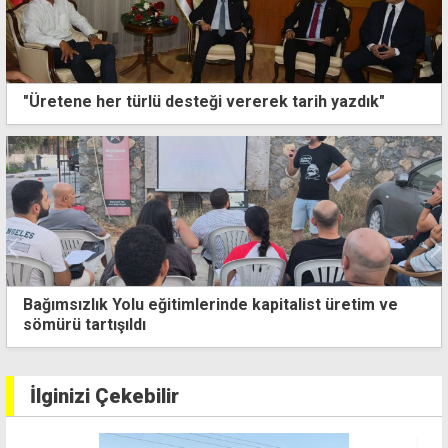
"Üretene her türlü desteği vererek tarih yazdık"
"EOKA çetelerinin yaptığı mezalimi unutmadık,
Avrupa biraz tarihe baksın"
İlginizi Çekebilir