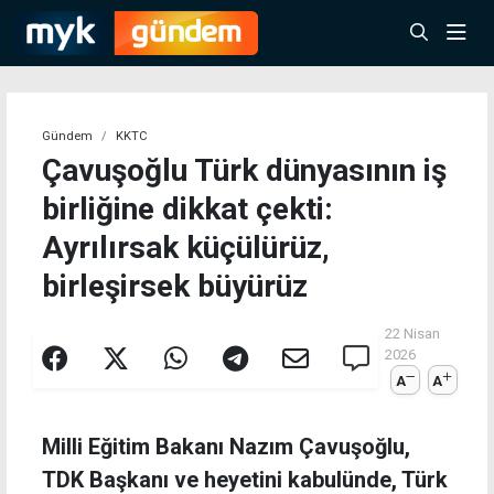
Gündem
KKTC
Çavuşoğlu Türk dünyasının iş
birliğine dikkat çekti:
Ayrılırsak küçülürüz,
birleşirsek büyürüz
22 Nisan
2026
A
A
Milli Eğitim Bakanı Nazım Çavuşoğlu,
TDK Başkanı ve heyetini kabulünde, Türk