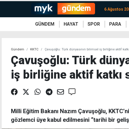
6 Ağustos 2
GÜNDEM
HAYAT
SPOR
PARA
KKTC
Magazin
KKTC
Ekonomi
Türkiye
Türkiye
Kripto
Sağlık
Güney
Avrupa
Döviz
Kadın
Dünya
Dünya
Borsa
Lezzetler
Çev
Gündem
KKTC
Çavuşoğlu: Türk dünyasının bilimsel iş birliğine aktif kat
Çavuşoğlu: Türk dünya
iş birliğine aktif katk
Milli Eğitim Bakanı Nazım Çavuşoğlu, KKTC’n
gözlemci üye kabul edilmesini “tarihi bir gel