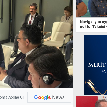
Navigasyon uy
soktu: Taksici 
com'a Abone Ol