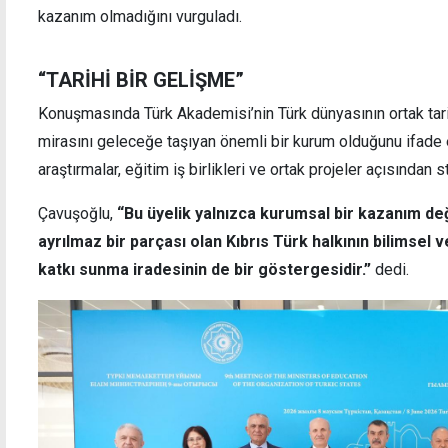
kazanım olmadığını vurguladı.
“TARİHİ BİR GELİŞME”
Konuşmasında Türk Akademisi’nin Türk dünyasının ortak tarihi
Erdoğan'a suikast teşebbüsünde bulunan
"Bu h
mirasını geleceğe taşıyan önemli bir kurum olduğunu ifade
FETÖ mensubu yakalandı
sayıl
araştırmalar, eğitim iş birlikleri ve ortak projeler açısından s
Çavuşoğlu,
“Bu üyelik yalnızca kurumsal bir kazanım de
ayrılmaz bir parçası olan Kıbrıs Türk halkının bilimse
katkı sunma iradesinin de bir göstergesidir.”
dedi.