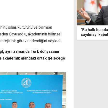
ni, dilini, kültürünü ve bilimsel
alk bu adada hep vardır ve yok
"NATO Zirvesi,
 eden Çavuşoğlu, akademinin bilimsel
mayı kabullenmeyecektir"
Türkiye'nin ro
stratejik bir eş
tratejik bir görev üstlendiğini söyledi.
ğil, aynı zamanda Türk dünyasının
l ve akademik alandaki ortak geleceğe