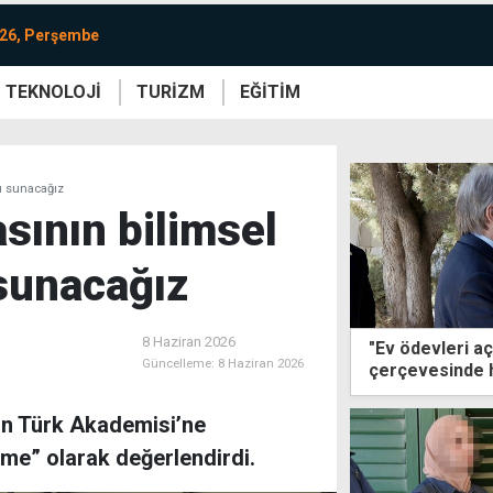
026, Perşembe
TEKNOLOJİ
TURİZM
EĞİTİM
re
Yaşam
Sanat
Etkinlik
kı sunacağız
sının bilimsel
ı sunacağız
8 Haziran 2026
"Ev ödevleri aç
Güncelleme:
8 Haziran 2026
çerçevesinde h
in Türk Akademisi’ne
işme” olarak değerlendirdi.