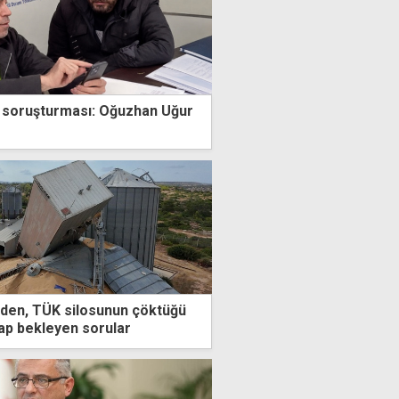
 soruşturması: Oğuzhan Uğur
'nden, TÜK silosunun çöktüğü
evap bekleyen sorular