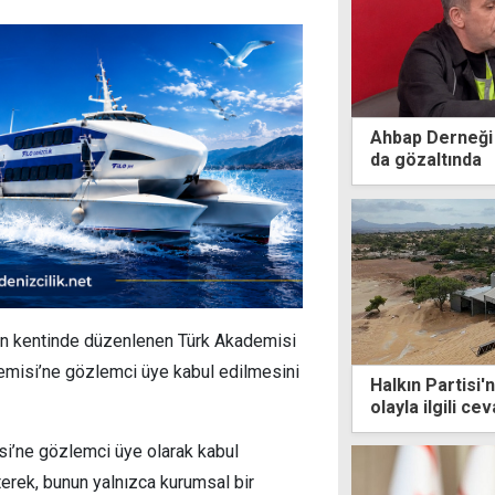
Ahbap Derneği
da gözaltında
tan kentinde düzenlenen Türk Akademisi
demisi’ne gözlemci üye kabul edilmesini
Halkın Partisi
olayla ilgili c
si’ne gözlemci üye olarak kabul
terek, bunun yalnızca kurumsal bir