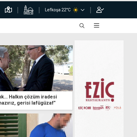
Lefkoşa 22°C
ık... Halkın çözüm iradesi
azırız, gerisi lafügüzaf"