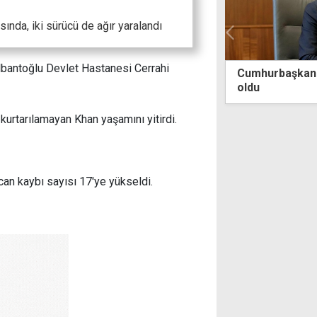
asında, iki sürücü de ağır yaralandı
albantoğlu Devlet Hastanesi Cerrahi
5 Temmuz'a özel "Son Sefer"
Cumhurbaşkanı Erhürm
oldu
urtarılamayan Khan yaşamını yitirdi.
can kaybı sayısı 17'ye yükseldi.