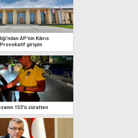
ğı'ndan AP'nin Kıbrıs
 Provokatif girişim
ezanın 153'ü süratten