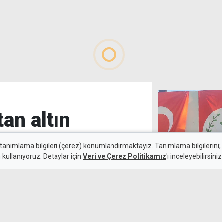
tan altın
 tanımlama bilgileri (çerez) konumlandırmaktayız. Tanımlama bilgilerini; s
n kullanıyoruz. Detaylar için
Veri ve Çerez Politikamız
'ı inceleyebilirsiniz
DP'de kritik to
6 Ağustos 2026
k maçında deplasmanda Hradec
emli avantaj elde etti. Siyah-