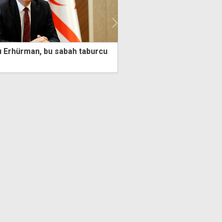
an, bu sabah taburcu
ABD, İran'a yeni saldırılar başlatt