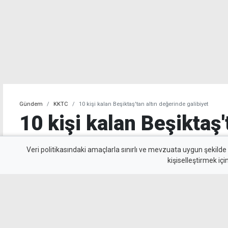
Gündem
KKTC
10 kişi kalan Beşiktaş'tan altın değerinde galibiyet
10 kişi kalan Beşiktaş'
değerinde galibiyet
Veri politikasındaki amaçlarla sınırlı ve mevzuata uygun şekilde
kişiselleştirmek içi
Beşiktaş, UEFA Avrupa Ligi 3. eleme turu il
Kralove'yi 1-0 mağlup ederek rövanş öncesi ön