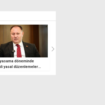
çteki durağanlık
CTP ile Kuzey Makedonya T
odulidis'in sonu olur"
Hareket Partisi arasında iş
birliği vurgusu