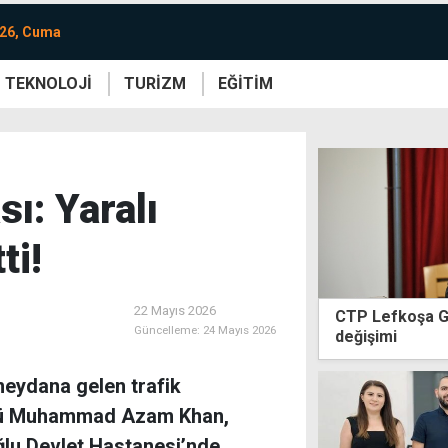
026, Cuma
TEKNOLOJİ
TURİZM
EĞİTİM
re
Yaşam
Sanat
Etkinlik
sı: Yaralı
ti!
22 Mayıs 2026
CTP Lefkoşa G
Güncelleme:
24 Mayıs 2026
değişimi
eydana gelen trafik
ücü Muhammad Azam Khan,
ğlu Devlet Hastanesi’nde