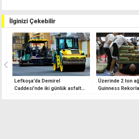
İlginizi Çekebilir
Üzerinde 2 ton ağırlık taşıyarak
Polisin pusuda ya
Guinness Rekorlar Kitabı'na
zanlıdan ikisi tem
girdi