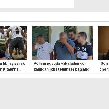
kaladığı üç
"Son yasama döneminde
"Süre
inata bağlandı
önemli yasal düzenlemeler
Hrist
hayata geçirildi"