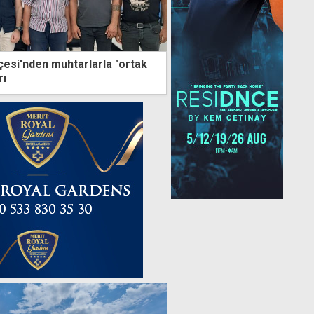
esi'nden muhtarlarla "ortak
rı