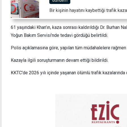
Gündem
Bir kişinin hayatını kaybettiği trafik kaz
61 yaşındaki Khan’ın, kaza sonrası kaldırıldığı Dr. Burhan N
l, İSİPAB heyetini kabul etti: İslam İş
Lefkoşa'da 1
ği Teşkilatı'na üye ülkelerle
gösterimi
Yoğun Bakım Servisi’nde tedavi gördüğü belirtildi.
nışmamızı sürdüreceğiz
Polis açıklamasına göre, yapılan tüm müdahalelere rağmen k
Kazayla ilgili soruşturmanın devam ettiği bildirildi.
KKTC'de 2026 yılı içinde yaşanan ölümlü trafik kazalarında 