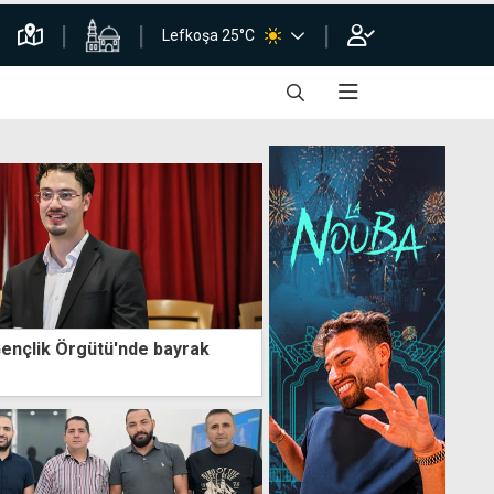
Lefkoşa 25°C
ençlik Örgütü'nde bayrak