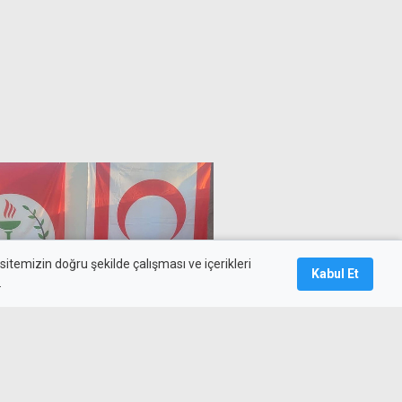
itemizin doğru şekilde çalışması ve içerikleri
Kabul Et
.
plantı sonrası karar çıkmadı