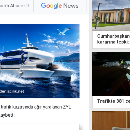
com'a Abone Ol
Cumhurbaşkanlı
kararına tepki:
Trafikte 381 c
rafik kazasında ağır yaralanan ZYL
aybetti.