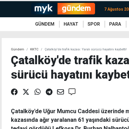
7 Ağustos 2
GÜNDEM
HAYAT
SPOR
PARA
KKTC
Magazin
KKTC
Ekonomi
Türkiye
Türkiye
Kripto
Sağlık
Güney
Avrupa
Döviz
Kadın
Dünya
Dünya
Borsa
Lezzetler
Çev
Gündem
KKTC
Çatalköy'de trafik kazası: Yaralı sürücü hayatını kaybetti!
Çatalköy'de trafik kaza
sürücü hayatını kaybet
Çatalköy'de Uğur Mumcu Caddesi üzerinde m
kazasında ağır yaralanan 61 yaşındaki sür
tedavi gördüğü Lefkoşa Dr. Burhan Nalbanto