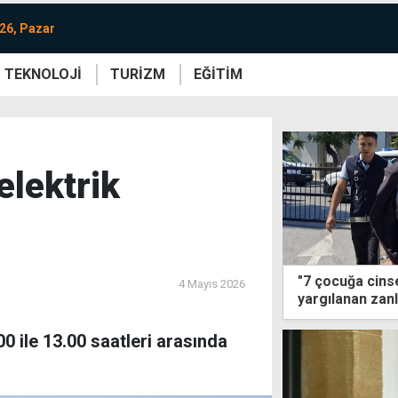
26, Pazar
TEKNOLOJİ
TURİZM
EĞİTİM
re
Yaşam
Sanat
Etkinlik
elektrik
"7 çocuğa cins
4 Mayıs 2026
yargılanan zanl
boğuldu
0 ile 13.00 saatleri arasında