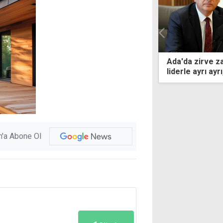
 sürücü, yoldaki araçlara çarptı
Ada'da zirve zamanı
liderle ayrı ayrı, ya
'a Abone Ol