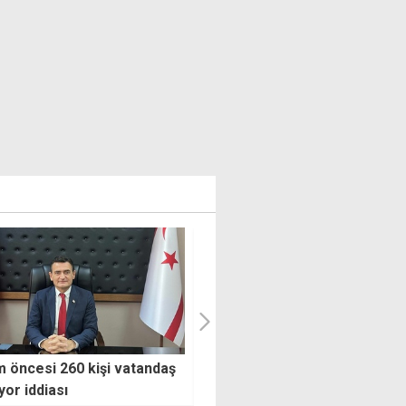
heyetinden AK Parti KKTC
Bengihan'dan Berova'ya son
lciliği'ne ziyaret
uyarı: 31 Temmuz'a kadar