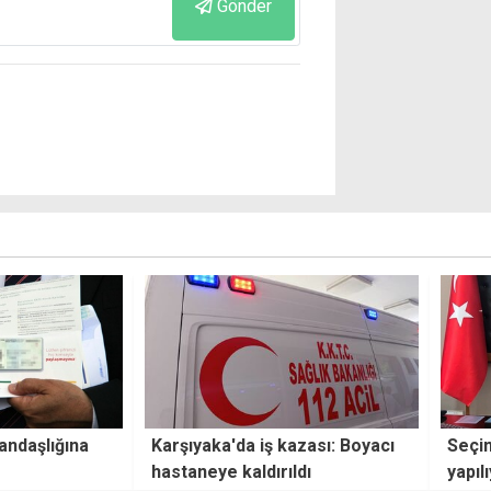
Gönder
azası: Boyacı
Seçim öncesi 260 kişi vatandaş
YAP 
dı
yapılıyor iddiası
Temsi