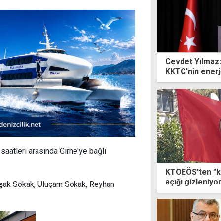
Cevdet Yılmaz:
KKTC'nin enerj
saatleri arasında Girne'ye bağlı
KTOEÖS'ten "ka
açığı gizleniyo
aşak Sokak, Uluçam Sokak, Reyhan
peşinde