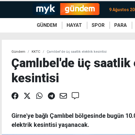
9 Ağustos 20
GÜNDEM
HAYAT
SPOR
PARA
KKTC
Magazin
KKTC
Ekonomi
Türkiye
Türkiye
Kripto
Sağlık
Güney
Avrupa
Döviz
Kadın
Dünya
Dünya
Borsa
Lezzetler
Çev
Gündem
KKTC
Çamlıbel'de üç saatlik elektrik kesintisi
Çamlıbel'de üç saatlik 
kesintisi
Girne'ye bağlı Çamlıbel bölgesinde bugün 10.0
elektrik kesintisi yaşanacak.