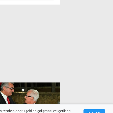
ödeme yapılmazsa ek mesai
kalmayacağız
itemizin doğru şekilde çalışması ve içerikleri