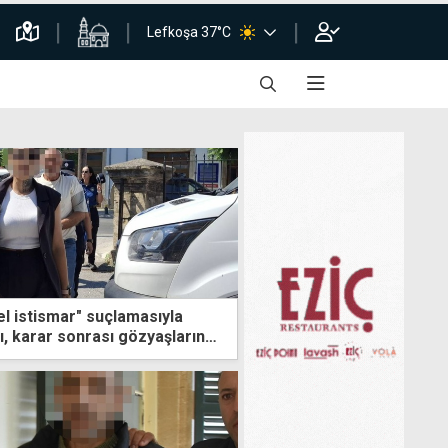
Lefkoşa 37°C
el istismar" suçlamasıyla
ı, karar sonrası gözyaşlarına