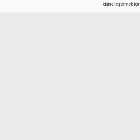
kişiselleştirmek içi
yolcu yaralı
Lefkoşa'da Atatürk Stadyumu ışıklarında mey
kazasında, iki sürücü ve iki yolcu yaralandı.