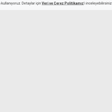
n kullanıyoruz. Detaylar için
Veri ve Çerez Politikamız
'ı inceleyebilirsiniz
Erhürman'ın il
9 Ağustos 2026
dana gelen zincirleme trafik
Lefkoşa'da 3 k
geçildi