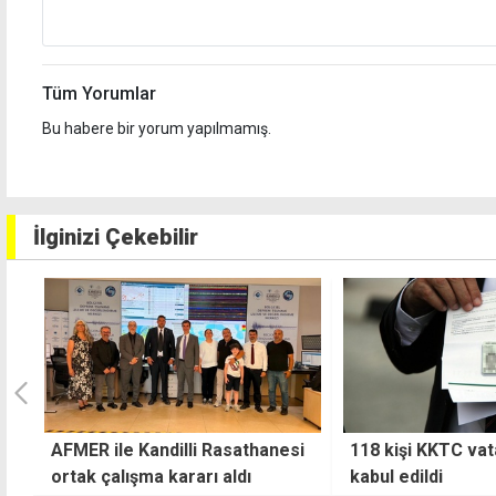
Tüm Yorumlar
Bu habere bir yorum yapılmamış.
İlginizi Çekebilir
i
118 kişi KKTC vatandaşlığına
Karşıyaka'da iş k
kabul edildi
hastaneye kaldırıl