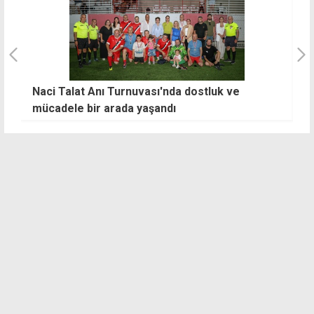
Naci Talat Anı Turnuvası'nda dostluk ve
"
u
mücadele bir arada yaşandı
ç