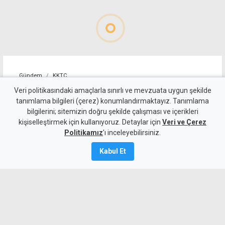
Gündem
KKTC
Tirmen'de ormanlık alanda
Veri politikasındaki amaçlarla sınırlı ve mevzuata uygun şekilde
tanımlama bilgileri (çerez) konumlandırmaktayız. Tanımlama
yangın: Acil destek çağrısı
bilgilerini; sitemizin doğru şekilde çalışması ve içerikleri
kişiselleştirmek için kullanıyoruz. Detaylar için
Veri ve Çerez
10 Ağustos 2026
Politikamız
'ı inceleyebilirsiniz.
Güncelleme:
10 Ağustos
2026
Kabul Et
A
A
Tirmen’de ormanlık alanda çıkan yangına
ekipler ve bölge halkı müdahale ediyor.
Geçitkale-Serdarlı Belediye Başkanı Halil