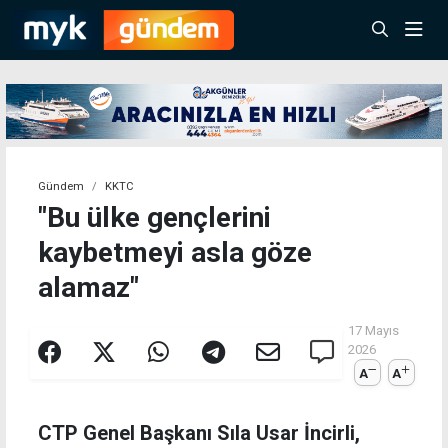
Gündem
KKTC
"Bu ülke gençlerini
kaybetmeyi asla göze
alamaz"
17 Mayıs
2026
A
A
CTP Genel Başkanı Sıla Usar İncirli,