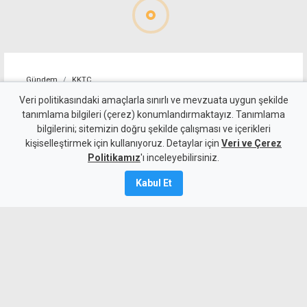
Gündem
KKTC
TBMM’den Terörsüz Türkiye
Veri politikasındaki amaçlarla sınırlı ve mevzuata uygun şekilde
tanımlama bilgileri (çerez) konumlandırmaktayız. Tanımlama
düzenlemesine onay
bilgilerini; sitemizin doğru şekilde çalışması ve içerikleri
kişiselleştirmek için kullanıyoruz. Detaylar için
Veri ve Çerez
10 Ağustos 2026
Politikamız
'ı inceleyebilirsiniz.
A
A
Kabul Et
Terörsüz Türkiye sürecinin hukuki
altyapısını oluşturmayı amaçlayan 12
maddelik kanun teklifi, TBMM Genel
Kurulu’nda kabul edildi. Oylamada 468
milletvekili oy kullanırken, 88 ret ve 6