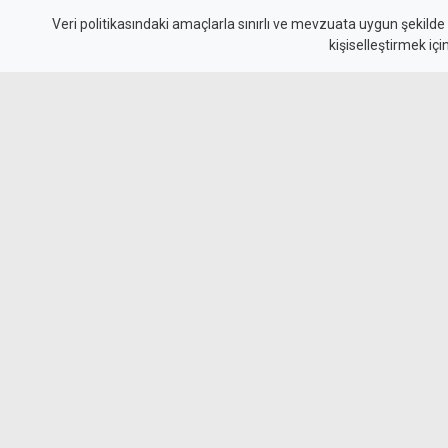
değerinde galibiyet
Veri politikasındaki amaçlarla sınırlı ve mevzuata uygun şekilde
kişiselleştirmek içi
Beşiktaş, UEFA Avrupa Ligi 3. eleme turu il
Kralove'yi 1-0 mağlup ederek rövanş öncesi ön
beyazlılar, 10 kişi kalmasına rağmen Semih Kı
uzandı.