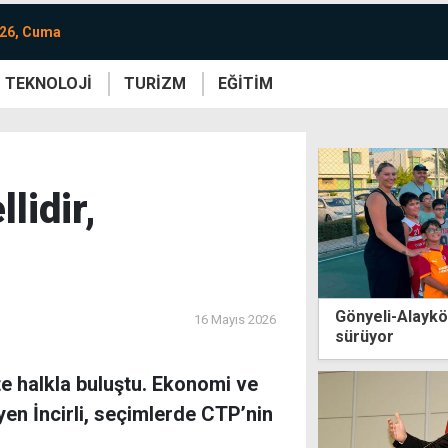
026, Cuma
TEKNOLOJİ
TURİZM
EĞİTİM
re
Yaşam
Sanat
Etkinlik
lidir,
Gönyeli-Alaykö
16 Mayıs 2026
sürüyor
te halkla buluştu. Ekonomi ve
yen İncirli, seçimlerde CTP’nin