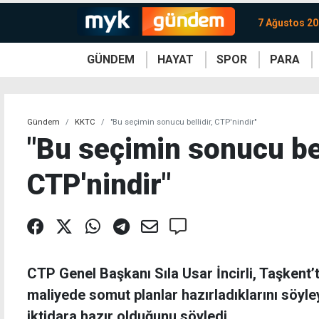
7 Ağustos 2
GÜNDEM
HAYAT
SPOR
PARA
KKTC
Magazin
KKTC
Ekonomi
Türkiye
Türkiye
Kripto
Sağlık
Güney
Avrupa
Döviz
Kadın
Dünya
Dünya
Borsa
Lezzetler
Çev
Gündem
KKTC
"Bu seçimin sonucu bellidir, CTP'nindir"
"Bu seçimin sonucu bel
CTP'nindir"
CTP Genel Başkanı Sıla Usar İncirli, Taşkent’
maliyede somut planlar hazırladıklarını söyle
iktidara hazır olduğunu söyledi.