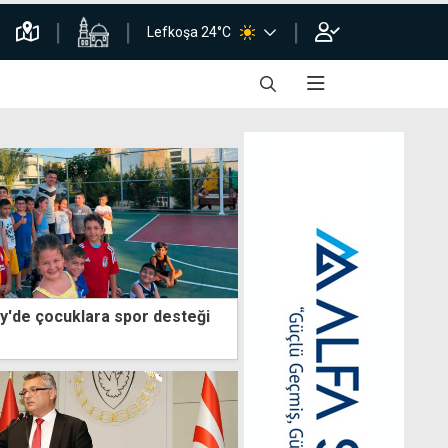
Lefkoşa 24°C
y'de çocuklara spor desteği