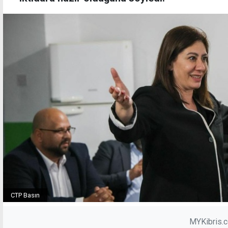
CTP Basın
MYKibris.