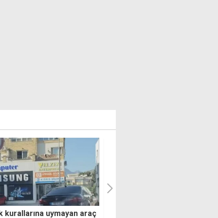
aklıklarda önemli bir
Ercan'daki siber saldırı giriş