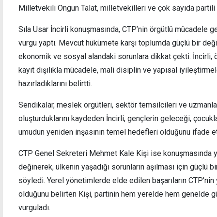
Milletvekili Ongun Talat, milletvekilleri ve çok sayıda partili 
Sıla Usar İncirli konuşmasında, CTP’nin örgütlü mücadele g
vurgu yaptı. Mevcut hükümete karşı toplumda güçlü bir değiş
ekonomik ve sosyal alandaki sorunlara dikkat çekti. İncirli,
KKTC'nin ismi yeniden tartışmaya açıldı:
Öğrenc
Kıbrıs Türk Cumhuriyeti olmalı
soruş
kayıt dışılıkla mücadele, mali disiplin ve yapısal iyileştir
hazırladıklarını belirtti.
Sendikalar, meslek örgütleri, sektör temsilcileri ve uzmanlarl
oluşturduklarını kaydeden İncirli, gençlerin geleceği, çocuk
umudun yeniden inşasının temel hedefleri olduğunu ifade et
CTP Genel Sekreteri Mehmet Kale Kişi ise konuşmasında y
değinerek, ülkenin yaşadığı sorunların aşılması için güçlü bi
söyledi. Yerel yönetimlerde elde edilen başarıların CTP’nin
olduğunu belirten Kişi, partinin hem yerelde hem genelde 
vurguladı.