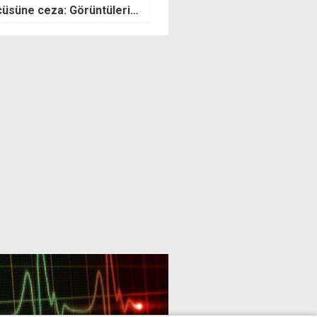
işiklik yok
Şirketin şüphelendiği eski
çalışan tutuklu