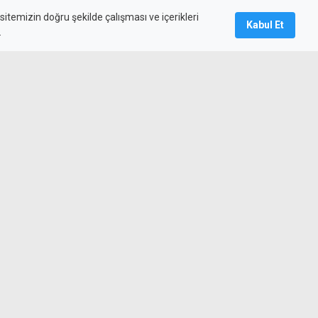
itemizin doğru şekilde çalışması ve içerikleri
Kabul Et
.
mını yitirdi
lük Bayramı törenleri Şehitler
dı