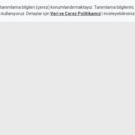
 tanımlama bilgileri (çerez) konumlandırmaktayız. Tanımlama bilgilerini; s
n kullanıyoruz. Detaylar için
Veri ve Çerez Politikamız
'ı inceleyebilirsiniz
Ali Esergül yaşa
6 Ağustos 2026
k maçında deplasmanda Hradec
emli avantaj elde etti. Siyah-
lıçsoy'un golüyle galibiyete
Barış ve Özgür
Anıtı'nda başla