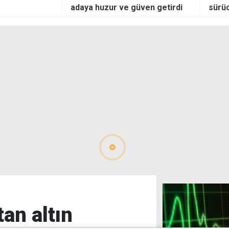
güven getirdi
sürücüsüne ceza: Görüntüleri
değ
sosyal medyada yer aldı
tan altın