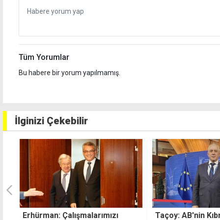
Tüm Yorumlar
Bu habere bir yorum yapılmamış.
İlginizi Çekebilir
Taçoy: AB'nin Kıbrıs'taki tutumu
Sofu Altınbaş: B