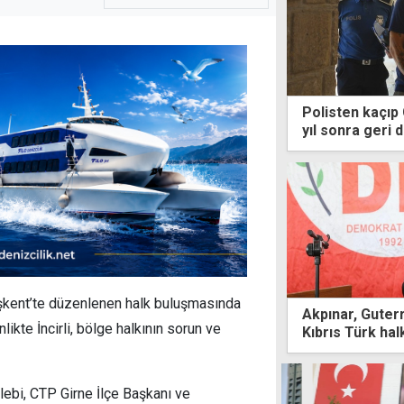
Polisten kaçıp 
yıl sonra geri 
Taşkent’te düzenlenen halk buluşmasında
Akpınar, Guterr
likte İncirli, bölge halkının sorun ve
Kıbrıs Türk halk
karşılanamadı"
ebi, CTP Girne İlçe Başkanı ve