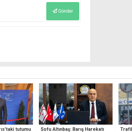
Gönder
arış Harekatı
Trafik kurallarına uymayan araç
Sıc