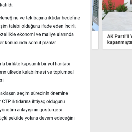
katıldı.
eleneğine ve tek başına iktidar hedefine
im talebi olduğunu ifade eden İncirli,
 özellikle ekonomi ve maliye alanında
i izinli zanlıya uyuşturucu
AK Parti'li Ya
turmasında teminat
kapanmıştır
meler konusunda somut planlar
a birlikte kapsamlı bir yol haritası
ların ülkede kalabilmesi ve toplumsal
ti.
aklaşan seçim sürecinin önemine
r CTP iktidarına ihtiyaç olduğunu
 yönetim anlayışının göstergesi
güçlü şekilde yoluna devam edeceğini