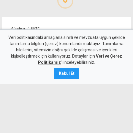
Gündem
KKTC
Allanazarov'un ölümünde 7
Veri politikasındaki amaçlarla sınırlı ve mevzuata uygun şekilde
tanımlama bilgileri (çerez) konumlandırmaktayız. Tanımlama
zanlıya ek tutukluluk:
bilgilerini; sitemizin doğru şekilde çalışması ve içerikleri
kişiselleştirmek için kullanıyoruz. Detaylar için
"Hakaret ve darp etti" diyerek
Veri ve Çerez
Politikamız
'ı inceleyebilirsiniz.
bıçaklamış
Kabul Et
6 Ağustos 2026
Güncelleme:
6 Ağustos
2026
A
A
Girne’de Nizam Allanazarov’un
bıçaklanarak öldürülmesiyle ilgili 7 zanlı