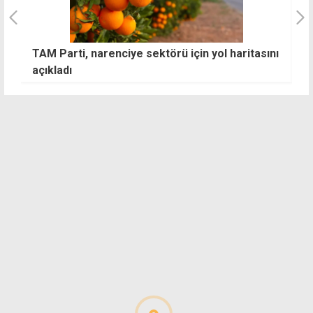
TAM Parti, narenciye sektörü için yol haritasını
T
açıkladı
m