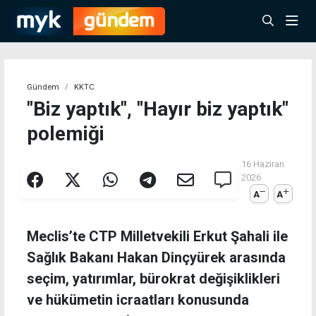
Gündem
KKTC
"Biz yaptık", "Hayır biz yaptık"
polemiği
16 Haziran
2026
A
A
Meclis’te CTP Milletvekili Erkut Şahali ile
Sağlık Bakanı Hakan Dinçyürek arasında
seçim, yatırımlar, bürokrat değişiklikleri
ve hükümetin icraatları konusunda