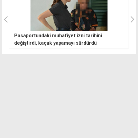
ortundaki muhafiyet izni tarihini
Allanazarov'
tirdi, kaçak yaşamayı sürdürdü
tutukluluk: "
bıçaklamış