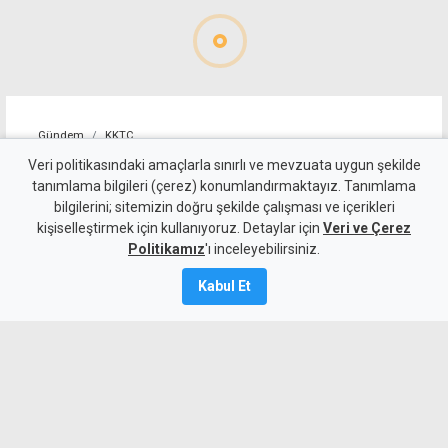
Gündem
KKTC
Sıcakta çalışma yasağını
Veri politikasındaki amaçlarla sınırlı ve mevzuata uygun şekilde
tanımlama bilgileri (çerez) konumlandırmaktayız. Tanımlama
ihlal eden 19 iş yerine uyarı
bilgilerini; sitemizin doğru şekilde çalışması ve içerikleri
kişiselleştirmek için kullanıyoruz. Detaylar için
Veri ve Çerez
7 Ağustos 2026
Politikamız
'ı inceleyebilirsiniz.
Güncelleme:
7 Ağustos
2026
Kabul Et
A
A
Çalışma Dairesi, sıcakta çalışma yasağı
kapsamında yaptığı denetimlerde
Lefkoşa, Girne, Güzelyurt ve