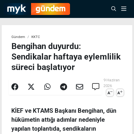
Gündem
KKTC
Bengihan duyurdu:
Sendikalar haftaya eylemlilik
süreci başlatıyor
9 Haziran
2026
A
A
KİEF ve KTAMS Başkanı Bengihan, dün
hükümetin attığı adımlar nedeniyle
yapılan toplantıda, sendikaların