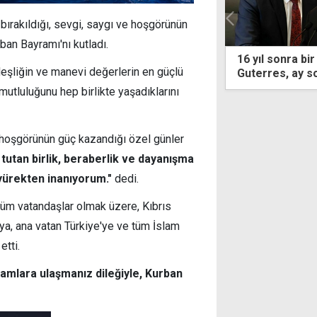
 bırakıldığı, sevgi, saygı ve hoşgörünün
ban Bayramı'nı kutladı.
l sonra bir ilk! BM Genel Sekreteri
İş yerinin 9 bi
eşliğin ve manevi değerlerin en güçlü
res, ay sonunda Kıbrıs'a geliyor
suçlanıyor: T
utluluğunu hep birlikte yaşadıklarını
ve hoşgörünün güç kazandığı özel günler
a tutan birlik, beraberlik ve dayanışma
yürekten inanıyorum."
dedi.
n tüm vatandaşlar olmak üzere, Kıbrıs
aya, ana vatan Türkiye'ye ve tüm İslam
etti.
yramlara ulaşmanız dileğiyle, Kurban