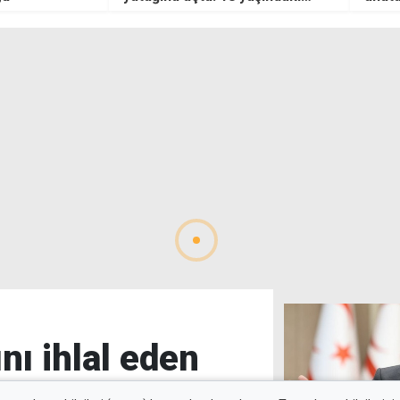
"uyuş
ikame
nı ihlal eden