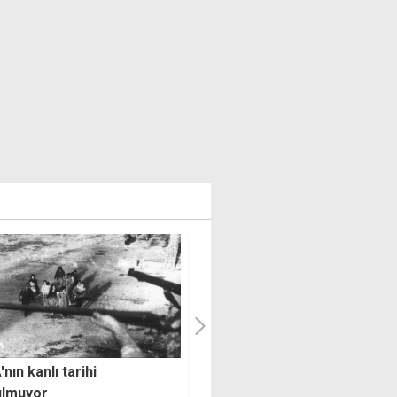
etle bağlantısı
Ölümlü kaza sanığına verilen
mayan 3 zanlıya
cezaya isyan: Aileler sinir kri