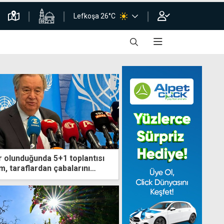
Lefkoşa 26°C
r olunduğunda 5+1 toplantısı
, taraflardan çabalarını
rını istedim