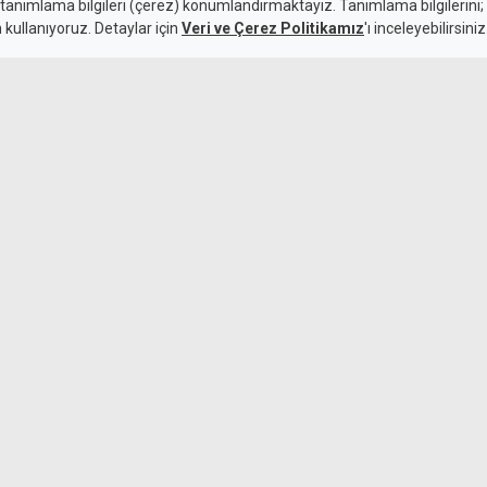
 tanımlama bilgileri (çerez) konumlandırmaktayız. Tanımlama bilgilerini; s
n kullanıyoruz. Detaylar için
Veri ve Çerez Politikamız
'ı inceleyebilirsiniz
7 Ağustos 2026
Erhürman'dan m
Güncelleme:
7 Ağustos 2026
eksik yorumlan
samında yaptığı denetimlerde
plam 19 iş yerinin kuralları
rı verilirken, çalışmalar
Gönyeli, Vadili
bazı yerlerde e