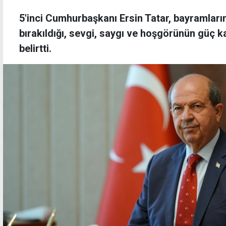
5'inci Cumhurbaşkanı Ersin Tatar, bayramların,
bırakıldığı, sevgi, saygı ve hoşgörünün güç 
belirtti.