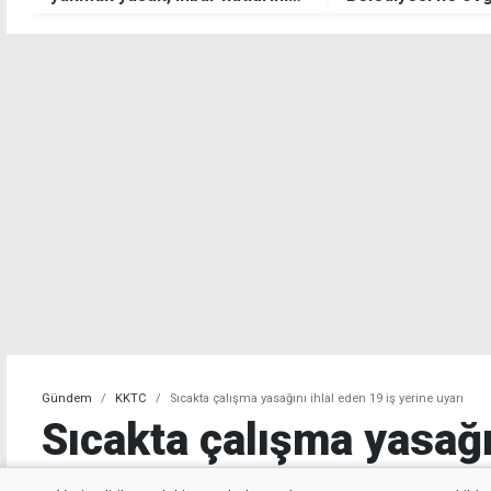
sürücü yaralandı
Gündem
KKTC
Sıcakta çalışma yasağını ihlal eden 19 iş yerine uyarı
Sıcakta çalışma yasağı