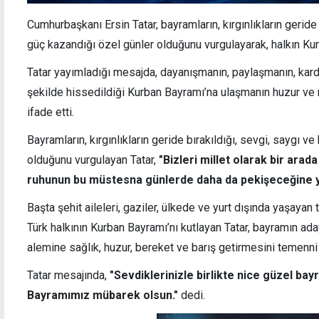
Cumhurbaşkanı Ersin Tatar, bayramların, kırgınlıkların geride
güç kazandığı özel günler olduğunu vurgulayarak, halkın Kur
Federal çözüm yanlıları Metehan’da toplandı
16 yı
Tatar yayımladığı mesajda, dayanışmanın, paylaşmanın, kard
Guter
şekilde hissedildiği Kurban Bayramı’na ulaşmanın huzur ve m
ifade etti.
Bayramların, kırgınlıkların geride bırakıldığı, sevgi, saygı 
olduğunu vurgulayan Tatar,
"Bizleri millet olarak bir arad
ruhunun bu müstesna günlerde daha da pekişeceğine 
Başta şehit aileleri, gaziler, ülkede ve yurt dışında yaşaya
Türk halkının Kurban Bayramı’nı kutlayan Tatar, bayramın ad
alemine sağlık, huzur, bereket ve barış getirmesini temenni 
Tatar mesajında,
"Sevdiklerinizle birlikte nice güzel ba
Bayramımız mübarek olsun."
dedi.