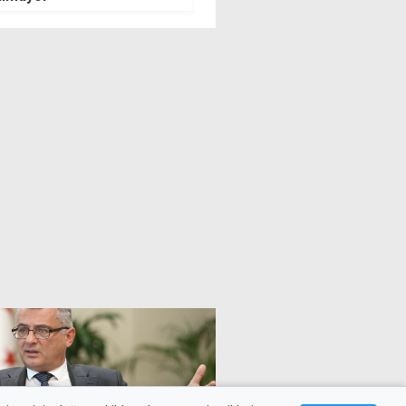
turucu ve izinsiz
geçirdi
tten" ek tutukluluk