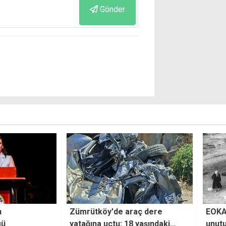
Gönder
aç dere
EOKA'nın kanlı tarihi
Cinay
 yaşındaki
unutulmuyor
bulun