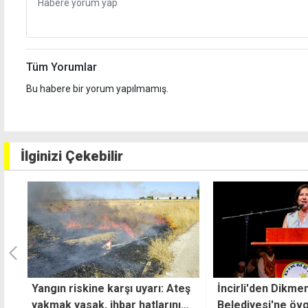
Tüm Yorumlar
Bu habere bir yorum yapılmamış.
İlginizi Çekebilir
ş
İncirli'den Dikmen
Zümrütköy'de ar
Belediyesi'ne övgü
yatağına uçtu: 18