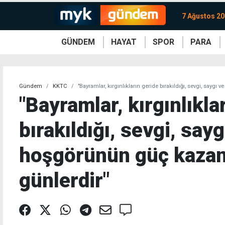
7 Ağustos 2
GÜNDEM
HAYAT
SPOR
PARA
KKTC
Magazin
KKTC
Ekonomi
Türkiye
Türkiye
Kripto
Sağlık
Güney
Avrupa
Döviz
Kadın
Dünya
Dünya
Borsa
Lezzetler
Çev
Gündem
KKTC
"Bayramlar, kırgınlıkların geride bırakıldığı, sevgi, sayg
"Bayramlar, kırgınlıkla
bırakıldığı, sevgi, sayg
hoşgörünün güç kazan
günlerdir"