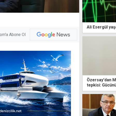
Ali Esergül yaşa
com'a Abone Ol
Özersay'dan Ma
tepkisi: Gücün