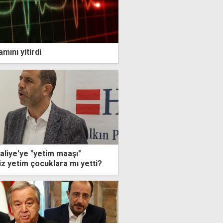
mını yitirdi
liye'ye "yetim maaşı"
üz yetim çocuklara mı yetti?