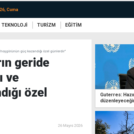
026, Cuma
TEKNOLOJİ
TURİZM
EĞİTİM
re
Yaşam
Sanat
Etkinlik
ı ve hoşgörünün güç kazandığı özel günlerdir"
rın geride
ı ve
dığı özel
Guterres: Hazı
düzenleyeceğim
yoğunlaştırmala
26 Mayıs 2026