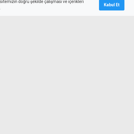
itemizin doğru şekilde çalışması ve içerikleri
Kabul Et
.
ülkiyet açıklaması: Sözlerim
dı
, Akdoğan ve civarlarındaki
lektrik kesintisi yapılacak