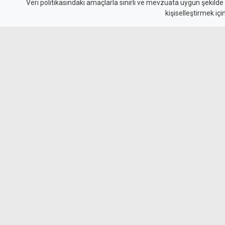
19 iş yerine uyarı
Veri politikasındaki amaçlarla sınırlı ve mevzuata uygun şekilde
kişiselleştirmek içi
Çalışma Dairesi, sıcakta çalışma yasağı kap
Lefkoşa, Girne, Güzelyurt ve Gazimağusa'da to
ihlal ettiğini tespit etti. İş yerlerine yazılı uya
durduruldu.