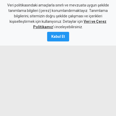
Güneşköy Trafo Merkezi
Veri politikasındaki amaçlarla sınırlı ve mevzuata uygun şekilde
tanımlama bilgileri (çerez) konumlandırmaktayız. Tanımlama
yangını üzerinden 1 yıl geçti:
bilgilerini; sitemizin doğru şekilde çalışması ve içerikleri
kişiselleştirmek için kullanıyoruz. Detaylar için
Tuğcu'dan "Rapor nerede?"
Veri ve Çerez
Politikamız
'ı inceleyebilirsiniz.
sorusu
Kabul Et
10 Ağustos 2026
A
A
El-Sen Başkanı Ahmet Tuğcu, geçen yıl
meydana gelen Güneşköy Trafo Merkezi
yangınıyla ilgili raporun henüz
açıklanmadığına dikkat çekerek, konuyla
ilgili soruların yanıtlanmasını istedi.