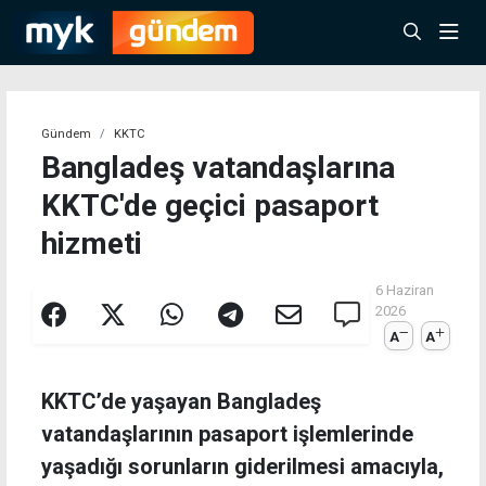
Gündem
KKTC
Bangladeş vatandaşlarına
KKTC'de geçici pasaport
hizmeti
6 Haziran
2026
A
A
KKTC’de yaşayan Bangladeş
vatandaşlarının pasaport işlemlerinde
yaşadığı sorunların giderilmesi amacıyla,