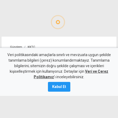
Gündem
KKTC
CTP'nin Güzelyurt adayı
Veri politikasındaki amaçlarla sınırlı ve mevzuata uygun şekilde
tanımlama bilgileri (çerez) konumlandırmaktayız. Tanımlama
Reşat Kansoy oldu
bilgilerini; sitemizin doğru şekilde çalışması ve içerikleri
kişiselleştirmek için kullanıyoruz. Detaylar için
Veri ve Çerez
10 Ağustos 2026
Politikamız
'ı inceleyebilirsiniz.
Güncelleme:
11 Ağustos
2026
Kabul Et
A
A
CTP’nin Güzelyurt Belediye Başkan
adayı Reşat Kansoy oldu. Parti içindeki