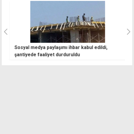
an
Sosyal medya paylaşımı ihbar kabul edildi,
K
şantiyede faaliyet durduruldu
is