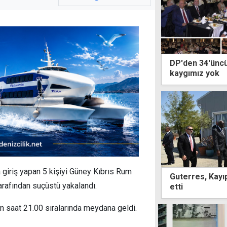
DP'den 34'üncü
kaygımız yok
a giriş yapan 5 kişiyi Güney Kıbrıs Rum
Guterres, Kayıp
tarafından suçüstü yakalandı.
etti
n saat 21.00 sıralarında meydana geldi.