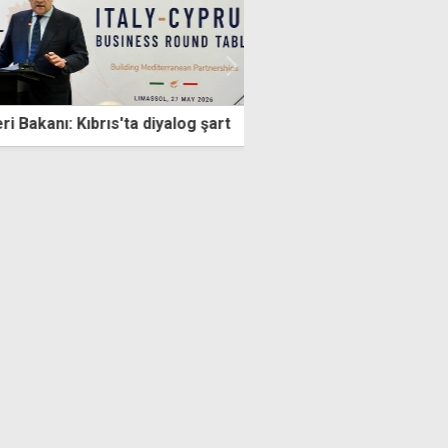
 Bakanı: Kıbrıs'ta diyalog şart
Sendikalardan Maliye'y
yoksa, ek mesai de yok