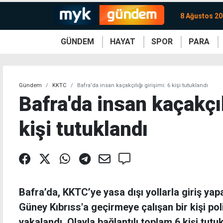
8 Ağustos 20
GÜNDEM
HAYAT
SPOR
PARA
KKTC
Magazin
KKTC
Ekonomi
Türkiye
Türkiye
Kripto
Sağlık
Güney
Avrupa
Döviz
Kadın
Dünya
Dünya
Borsa
Lezzetler
Çev
Gündem
KKTC
Bafra'da insan kaçakçılığı girişimi: 6 kişi tutuklandı
Bafra'da insan kaçakçıl
kişi tutuklandı
Bafra’da, KKTC’ye yasa dışı yollarla giriş yapa
Güney Kıbrıss'a geçirmeye çalışan bir kişi po
yakalandı. Olayla bağlantılı toplam 6 kişi tutuk