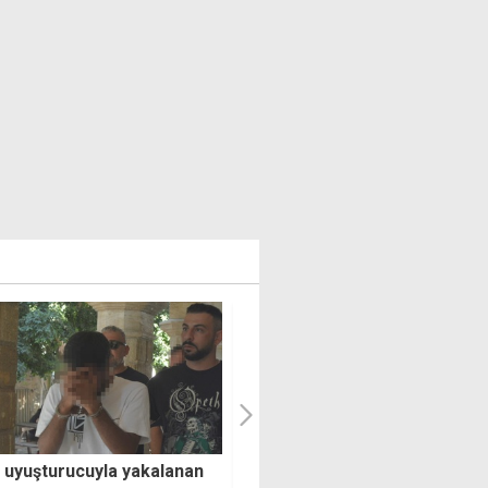
o uyuşturucuyla yakalanan
Sıcaklık mevsim normallerin