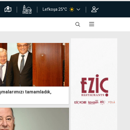
Lefkoşa 25°C
şmalarımızı tamamladık,