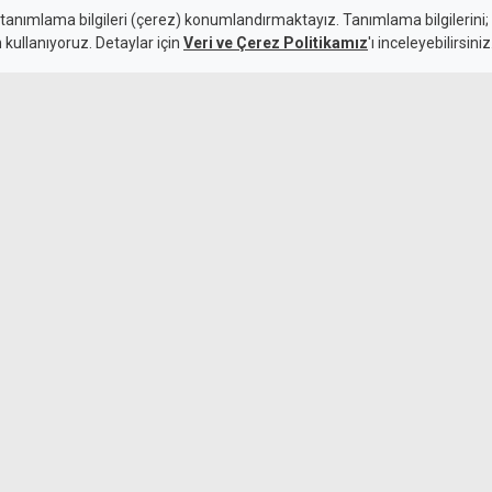
ştılar: 4 kişi
 tanımlama bilgileri (çerez) konumlandırmaktayız. Tanımlama bilgilerini; s
n kullanıyoruz. Detaylar için
Veri ve Çerez Politikamız
'ı inceleyebilirsiniz
Hava bugün açı
7 Ağustos 2026
Güncelleme:
8 Ağustos 2026
 kazada, aracı kullanan kişinin
unduğu belirlenen dört kişi
de kaza sırasında araçta