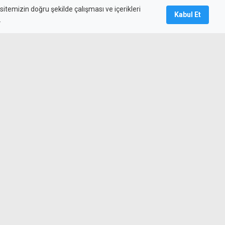
itemizin doğru şekilde çalışması ve içerikleri
Kabul Et
.
k ve sıcak
"Toplum kararını verdi, birinciyiz..."