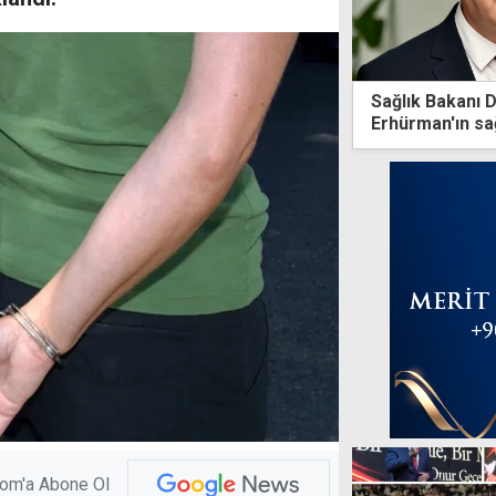
Sağlık Bakanı 
Erhürman'ın sağ
sürüyor
com'a Abone Ol