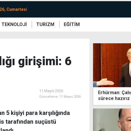
26, Cumartesi
TEKNOLOJİ
TURİZM
EĞİTİM
re
Yaşam
Sanat
Etkinlik
ığı girişimi: 6
11 Mayıs 2026
Erhürman: Çalı
Güncelleme:
11 Mayıs 2026
sürece hazırız
n 5 kişiyi para karşılığında
lis tarafından suçüstü
landı.