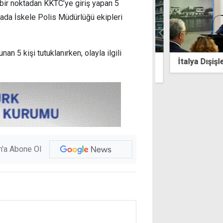
 bir noktadan KKTC’ye giriş yapan 5
rada İskele Polis Müdürlüğü ekipleri
n 5 kişi tutuklanırken, olayla ilgili
t çekmek isteyen Dubai'den 3 bin
İtalya Dışişleri
mlik ödül
'a Abone Ol