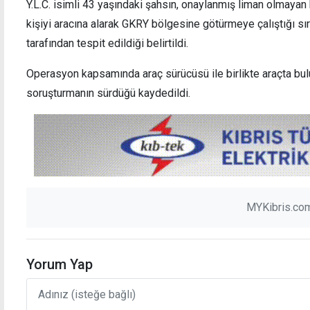
Y.L.C. isimli 43 yaşındaki şahsın, onaylanmış liman olmayan
kişiyi aracına alarak GKRY bölgesine götürmeye çalıştığı sı
tarafından tespit edildiği belirtildi.
Operasyon kapsamında araç sürücüsü ile birlikte araçta buluna
Bakanlık, Guterres'i "arabulucu gibi
Turis
soruşturmanın sürdüğü kaydedildi.
davranmamaya" çağırdı
dirhe
MYKibris.com
Yorum Yap