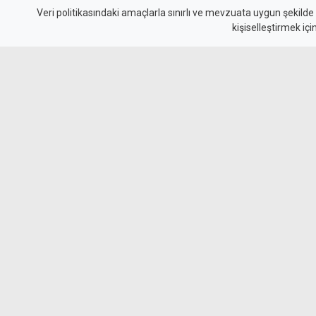
sürücüyü gizlemeye çalı
Veri politikasındaki amaçlarla sınırlı ve mevzuata uygun şekilde
kişiselleştirmek içi
tutuklandı
Geçitköy’de Turan Obalı’nın yaşamını yitirdiği
kimliğini gizleyerek polise yalan beyanda bul
tutuklandı. Olayı üstlenmeye çalışan kişinin 
olduğu belirlendi.