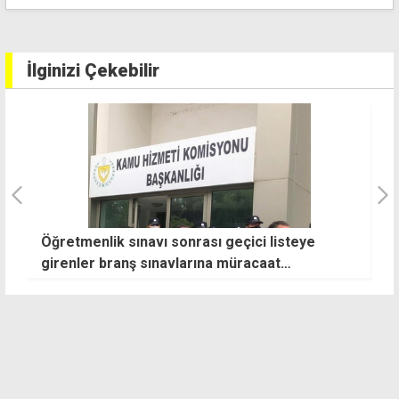
İlginizi Çekebilir
Öğretmenlik sınavı sonrası geçici listeye
"
"
girenler branş sınavlarına müracaat
i
edebilecek