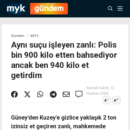
Gündem
KKTC
Aynı suçu işleyen zanlı: Polis
bin 900 kilo etten bahsediyor
ancak ben 940 kilo et
getirdim
Kamalı Haber,
12
Haziran 2026
A
A
Güney'den Kuzey'e gizlice yaklaşık 2 ton
izinsiz et geçiren zanlı, mahkemede