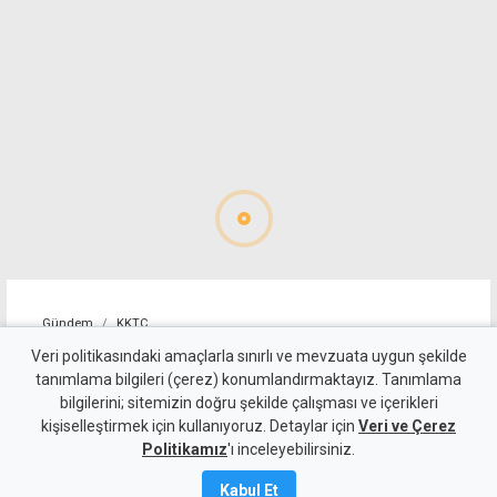
Gündem
KKTC
Gönyeli'de Kandilli Sokak’a
Veri politikasındaki amaçlarla sınırlı ve mevzuata uygun şekilde
tanımlama bilgileri (çerez) konumlandırmaktayız. Tanımlama
kapsamlı dönüşüm
bilgilerini; sitemizin doğru şekilde çalışması ve içerikleri
kişiselleştirmek için kullanıyoruz. Detaylar için
Veri ve Çerez
9 Ağustos 2026
Politikamız
'ı inceleyebilirsiniz.
Güncelleme:
10 Ağustos
2026
Kabul Et