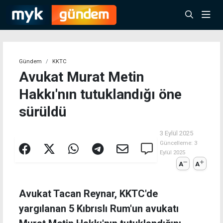
Gündem
KKTC
Avukat Murat Metin
Hakkı'nın tutuklandığı öne
sürüldü
3 Eylül 2025
Güncelleme:
3
Eylül 2025
A
A
Avukat Tacan Reynar, KKTC'de
yargılanan 5 Kıbrıslı Rum'un avukatı