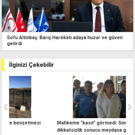
Ünal Üstel, milletvekilleri ve ilçe başkanlarıyla
toplandı
İlginizi Çekebilir
Mahkeme "kasıt" görmedi: Sınır ihlali
G
dikkatsizlik sonucu meydana geldi
a