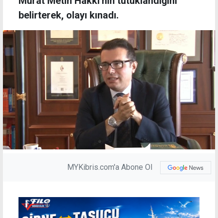
Murat Metin Hakkı'nın tutuklandığını
belirterek, olayı kınadı.
MYKibris.com'a Abone Ol