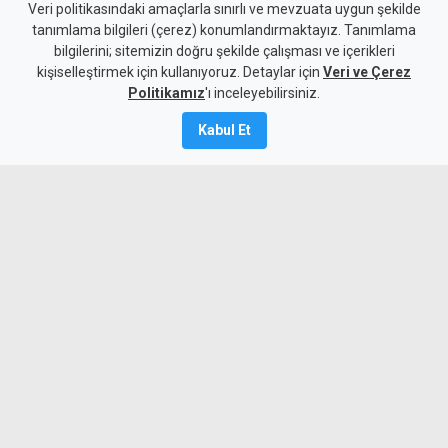
10 kişi kalan Beşiktaş'tan
Veri politikasındaki amaçlarla sınırlı ve mevzuata uygun şekilde
tanımlama bilgileri (çerez) konumlandırmaktayız. Tanımlama
altın değerinde galibiyet
bilgilerini; sitemizin doğru şekilde çalışması ve içerikleri
kişiselleştirmek için kullanıyoruz. Detaylar için
Veri ve Çerez
6 Ağustos 2026
Politikamız
'ı inceleyebilirsiniz.
A
A
Kabul Et
Beşiktaş, UEFA Avrupa Ligi 3. eleme turu
ilk maçında deplasmanda Hradec
Kralove'yi 1-0 mağlup ederek rövanş
öncesi önemli avantaj elde etti. Siyah-
beyazlılar, 10 kişi kalmasına rağmen
Semih Kılıçsoy'un golüyle galibiyete
uzandı.