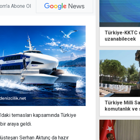
com'a Abone Ol
Türkiye-KKTC d
uzanabilecek
Türkiye Milli 
komutanlık ve ş
ra’daki temasları kapsamında Türkiye
ir araya geldi.
üsteşarı Serhan Aktunç da hazır