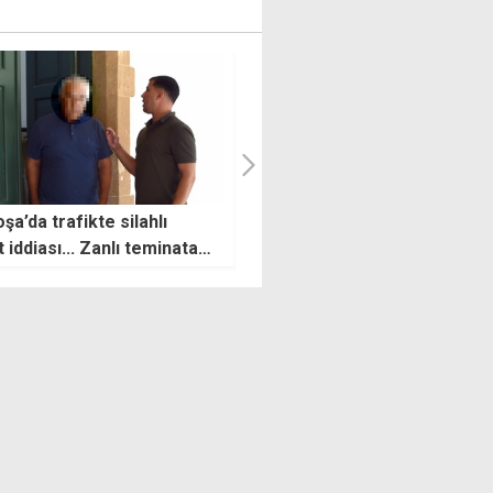
man'dan Hristodulidis'e
Tuzla şehitleri anıldı
: 5+1 öncesi ev ödevleri
mlanmalı