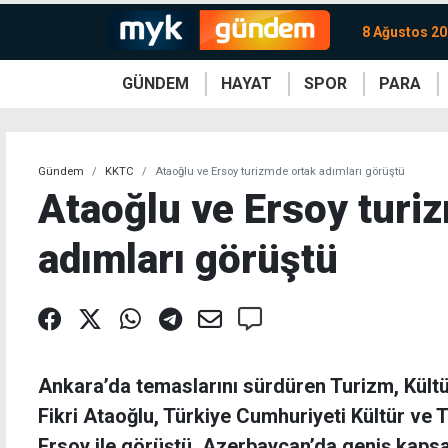
8 Ağustos 20
GÜNDEM
HAYAT
SPOR
PARA
KKTC
Magazin
KKTC
Ekonomi
Türkiye
Türkiye
Kripto
Sağlık
Güney
Avrupa
Döviz
Kadın
Dünya
Dünya
Borsa
Lezzetler
Çev
Gündem
KKTC
Ataoğlu ve Ersoy turizmde ortak adımları görüştü
Ataoğlu ve Ersoy turi
adımları görüştü
Ankara’da temaslarını sürdüren Turizm, Kültü
Fikri Ataoğlu, Türkiye Cumhuriyeti Kültür ve
Ersoy ile görüştü. Azerbaycan’da geniş kapsam