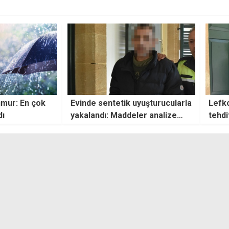
yuşturucularla
Lefkoşa’da trafikte silahlı
Erhür
er analize
tehdit iddiası... Zanlı teminata
mesaj
bağlandı
tama