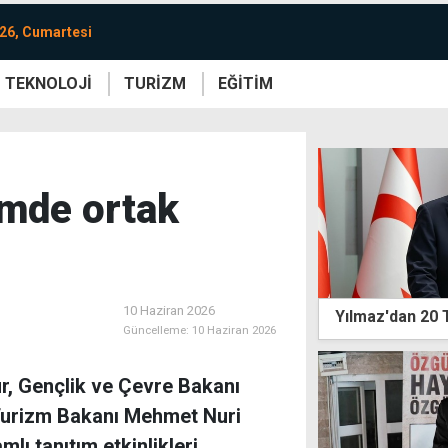
26, Cumartesi
TEKNOLOJİ
TURİZM
EĞİTİM
re
Yaşam
Sanat
Etkinlik
zmde ortak
10 Haziran 2026
Yılmaz'dan 20
Güncelleme:
10 Haziran 2026
r, Gençlik ve Çevre Bakanı
 Turizm Bakanı Mehmet Nuri
lı tanıtım etkinlikleri