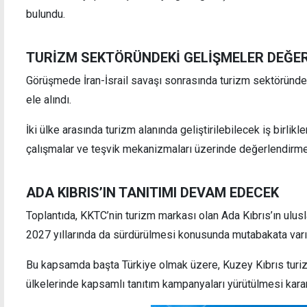
bulundu.
TURİZM SEKTÖRÜNDEKİ GELİŞMELER DEĞER
"TMK'nın işlevsiz hale getirilmesine yönelik
"Üret
Görüşmede İran-İsrail savaşı sonrasında turizm sektöründe
girişimlere sessiz kalmayacağız"
yazdı
ele alındı.
İki ülke arasında turizm alanında geliştirilebilecek iş birli
çalışmalar ve teşvik mekanizmaları üzerinde değerlendirme
ADA KIBRIS’IN TANITIMI DEVAM EDECEK
Toplantıda, KKTC’nin turizm markası olan Ada Kıbrıs’ın ulusl
2027 yıllarında da sürdürülmesi konusunda mutabakata varıl
Bu kapsamda başta Türkiye olmak üzere, Kuzey Kıbrıs turi
ülkelerinde kapsamlı tanıtım kampanyaları yürütülmesi kararl