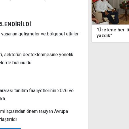
LENDİRİLDİ
ene her türlü desteği vererek tarih
Çeler'den Lapt
 yaşanan gelişmeler ve bölgesel etkiler
k"
kleri, sektörün desteklenmesine yönelik
lerde bulunuldu.
ararası tanıtım faaliyetlerinin 2026 ve
dı.
zmi açısından önem taşıyan Avrupa
aştırıldı.