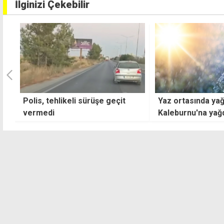
İlginizi Çekebilir
Yaz ortasında yağmur: En çok
Evinde sentetik u
Kaleburnu'na yağdı
yakalandı: Maddel
gönderilecek