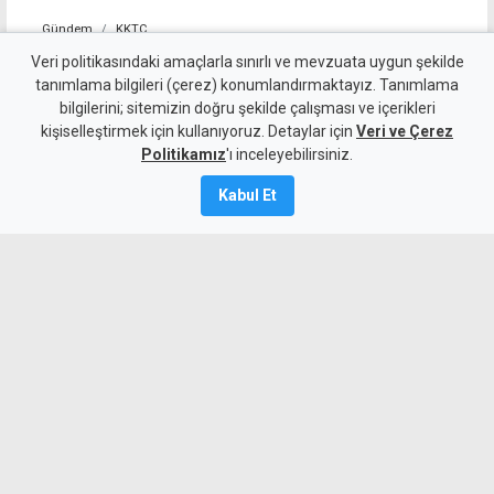
Gündem
KKTC
İskele'nin yarı maraton
Veri politikasındaki amaçlarla sınırlı ve mevzuata uygun şekilde
tanımlama bilgileri (çerez) konumlandırmaktayız. Tanımlama
parkuru uluslararası onay
bilgilerini; sitemizin doğru şekilde çalışması ve içerikleri
kişiselleştirmek için kullanıyoruz. Detaylar için
aldı
Veri ve Çerez
Politikamız
'ı inceleyebilirsiniz.
6 Ağustos 2026
Kabul Et
Güncelleme:
6 Ağustos
2026
A
A
İskele, 27 Eylül'de ilk kez Uluslararası
Yarı Maraton'a ev sahipliği yapacak. Yarı
maraton parkuru uluslararası
standartlara uygun olarak ölçülüp
sertifikalandırıldı.