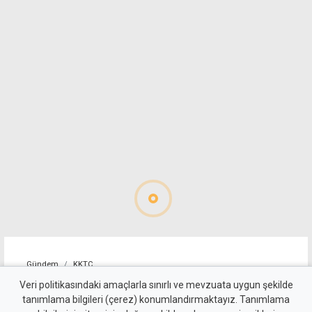
Gündem
KKTC
Öztürkler'den Fidan'a
Veri politikasındaki amaçlarla sınırlı ve mevzuata uygun şekilde
tanımlama bilgileri (çerez) konumlandırmaktayız. Tanımlama
teşekkür: Egemen eşitlikten