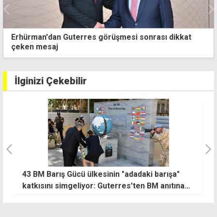
Erhürman'dan Guterres görüşmesi sonrası dikkat
çeken mesaj
İlginizi Çekebilir
Trafikte 480 sürücüye yasal işlem, 59 araca
İ
trafikten men
g
t