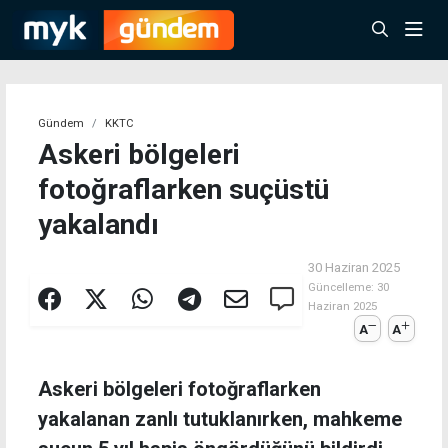
Gündem
KKTC
Askeri bölgeleri
fotoğraflarken suçüstü
yakalandı
30 Haziran 2025
Güncelleme:
30
Haziran 2025
A
A
Askeri bölgeleri fotoğraflarken
yakalanan zanlı tutuklanırken, mahkeme