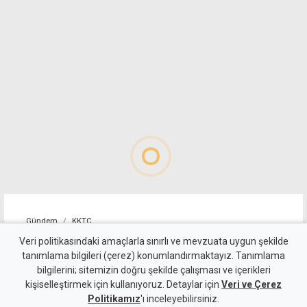
Gündem
KKTC
İsim benzerliği iş insanını
Veri politikasındaki amaçlarla sınırlı ve mevzuata uygun şekilde
tanımlama bilgileri (çerez) konumlandırmaktayız. Tanımlama
mağdur etti: Dava ve sanıkla
bilgilerini; sitemizin doğru şekilde çalışması ve içerikleri
kişiselleştirmek için kullanıyoruz. Detaylar için
ilgim yok
Veri ve Çerez
Politikamız
'ı inceleyebilirsiniz.