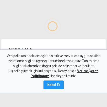
Gündem
KKTC
10 kişi kalan Beşiktaş'tan
Veri politikasındaki amaçlarla sınırlı ve mevzuata uygun şekilde
tanımlama bilgileri (çerez) konumlandırmaktayız. Tanımlama
altın değerinde galibiyet
bilgilerini; sitemizin doğru şekilde çalışması ve içerikleri
kişiselleştirmek için kullanıyoruz. Detaylar için
Veri ve Çerez
6 Ağustos 2026
Politikamız
'ı inceleyebilirsiniz.
A
A
Kabul Et
Beşiktaş, UEFA Avrupa Ligi 3. eleme turu
ilk maçında deplasmanda Hradec