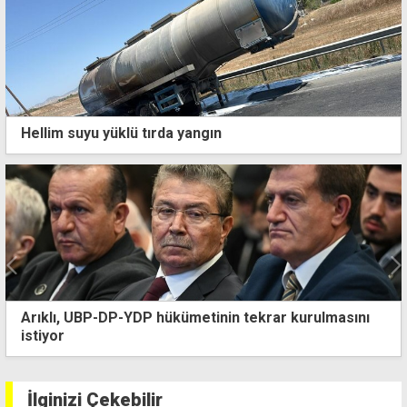
Hellim suyu yüklü tırda yangın
Gülseren Kışlası'nda sancak devir teslim töreni
İlginizi Çekebilir