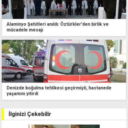
Alaminyo Şehitleri anıldı: Öztürkler'den birlik ve
mücadele mesajı
Gönyeli-Alayköy'de yağmur suyu altyapısında sona
yaklaşıldı
İlginizi Çekebilir