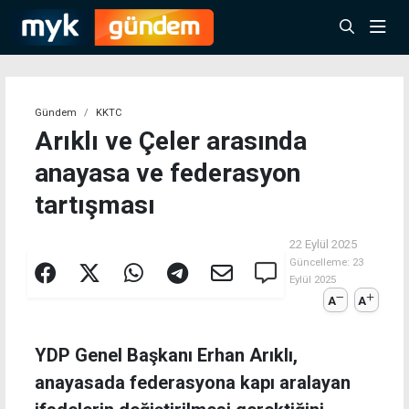
Gündem
KKTC
Arıklı ve Çeler arasında
anayasa ve federasyon
tartışması
22 Eylül 2025
Güncelleme:
23
Eylül 2025
A
A
YDP Genel Başkanı Erhan Arıklı,
anayasada federasyona kapı aralayan