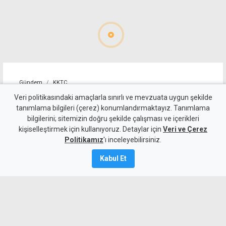
Gündem
KKTC
Sosyal medya paylaşımı
Veri politikasındaki amaçlarla sınırlı ve mevzuata uygun şekilde
tanımlama bilgileri (çerez) konumlandırmaktayız. Tanımlama
ihbar kabul edildi, şantiyede
bilgilerini; sitemizin doğru şekilde çalışması ve içerikleri
kişiselleştirmek için kullanıyoruz. Detaylar için
faaliyet durduruldu
Veri ve Çerez
Politikamız
'ı inceleyebilirsiniz.
10 Ağustos 2026
Kabul Et
A
A
Sosyal medya paylaşımının ihbar kabul
edilmesiyle denetlenen Güzelyurt’taki