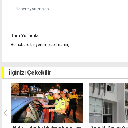
Tüm Yorumlar
Bu habere bir yorum yapılmamış.
İlginizi Çekebilir
ne
Gençlik Dairesi'nin yeni müdürü
Sahte kira sözleşm