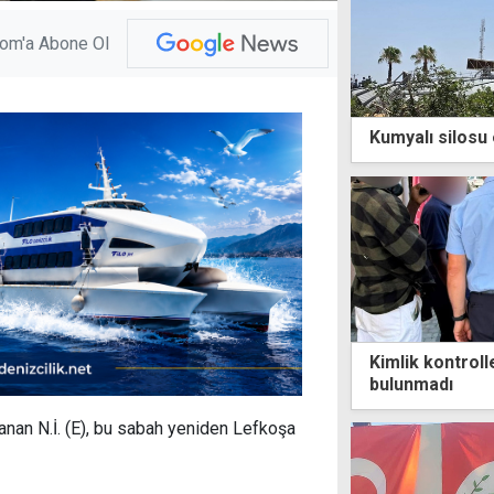
com'a Abone Ol
Kumyalı silosu
Kimlik kontroll
bulunmadı
lanan N.İ. (E), bu sabah yeniden Lefkoşa