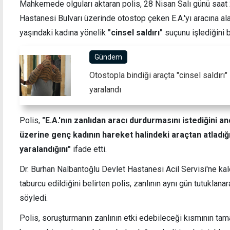
Mahkemede olguları aktaran polis, 28 Nisan Salı günü saat
Hastanesi Bulvarı üzerinde otostop çeken E.A.'yı aracına ala
yaşındaki kadına yönelik
"cinsel saldırı"
suçunu işlediğini be
erres'in ziyareti, Kıbrıs'ta yeni dönemin
Zümrütköy'de 
Gündem
ut gerçekler temelinde
yaşındaki sür
llenebileceğini gösterdi"
Otostopla bindiği araçta "cinsel saldırı"
yaralandı
Polis,
"E.A.'nın zanlıdan aracı durdurmasını istediğini a
üzerine genç kadının hareket halindeki araçtan atladığı
yaralandığını"
ifade etti.
Dr. Burhan Nalbantoğlu Devlet Hastanesi Acil Servisi'ne kal
taburcu edildiğini belirten polis, zanlının aynı gün tutuklan
söyledi.
Polis, soruşturmanın zanlının etki edebileceği kısmının tama