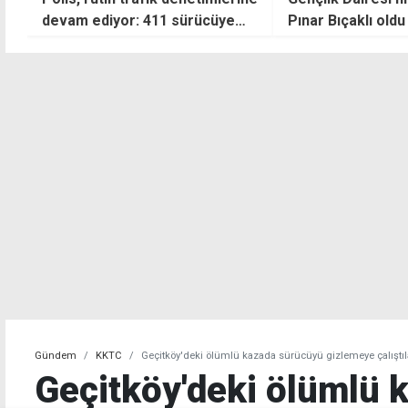
Pınar Bıçaklı oldu
aranan zanlı, KK
çıkarken yakalan
Gündem
KKTC
Geçitköy'deki ölümlü kazada sürücüyü gizlemeye çalıştılar
Geçitköy'deki ölümlü 