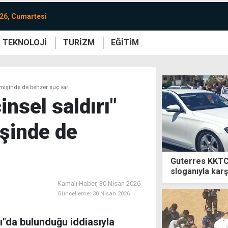
26, Cumartesi
TEKNOLOJİ
TURİZM
EĞİTİM
re
Yaşam
Sanat
Etkinlik
eçmişinde de benzer suç var
insel saldırı"
işinde de
Guterres KKTC'
sloganıyla kar
Kamalı Haber,
30 Nisan 2026
Güncelleme:
30 Nisan 2026
rı"da bulunduğu iddiasıyla