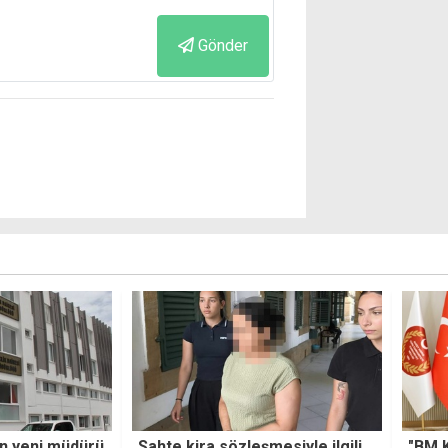
Gönder
esiyle ilgili
"BM Kıbrıs Türk halkına karşı
Arkad