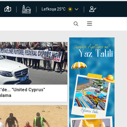
Lefkoşa 25°C
de... "United Cyprus"
şılama