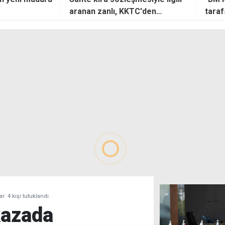
TC'den
tarafsızlığını kanıtlamalı"
rahat
dı
gider
: 4 kişi tutuklandı
kazada