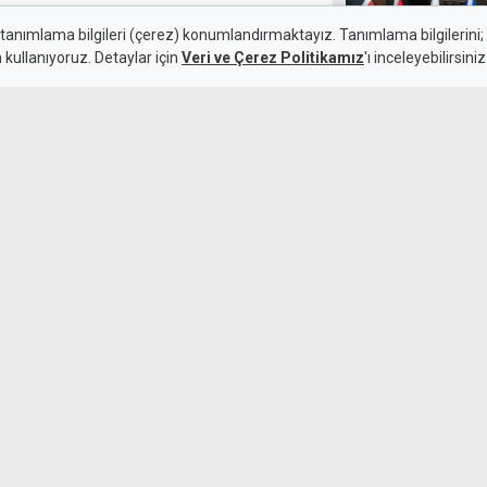
ştılar: 4 kişi
 tanımlama bilgileri (çerez) konumlandırmaktayız. Tanımlama bilgilerini; s
n kullanıyoruz. Detaylar için
Veri ve Çerez Politikamız
'ı inceleyebilirsiniz
Sofu Altınbaş:
güven getirdi
7 Ağustos 2026
Güncelleme:
8 Ağustos 2026
 kazada, aracı kullanan kişinin
unduğu belirlenen dört kişi
de kaza sırasında araçta
Ambulans görev
hakkında yasal 