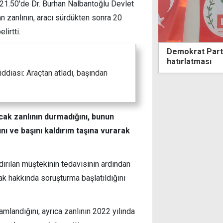
 21.50'de Dr. Burhan Nalbantoğlu Devlet
n zanlının, aracı sürdükten sonra 20
lirtti.
araç dere yatağına uçtu: 18
Demokrat Parti'den BM
ücü yaralandı
hatırlatması
 iddiası: Araçtan atladı, başından
ncak zanlının durmadığını, bunun
nı ve başını kaldırım taşına vurarak
dırılan müştekinin tedavisinin ardından
arak hakkında soruşturma başlatıldığını
mlandığını, ayrıca zanlının 2022 yılında