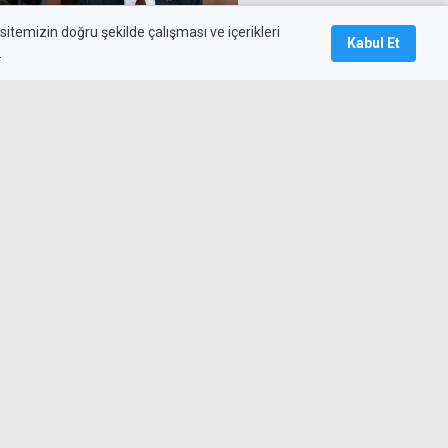
itemizin doğru şekilde çalışması ve içerikleri
Kabul Et
.
 Barış Harekatı adaya huzur ve
lisine saldıran şahıs
süreç başlatıldı