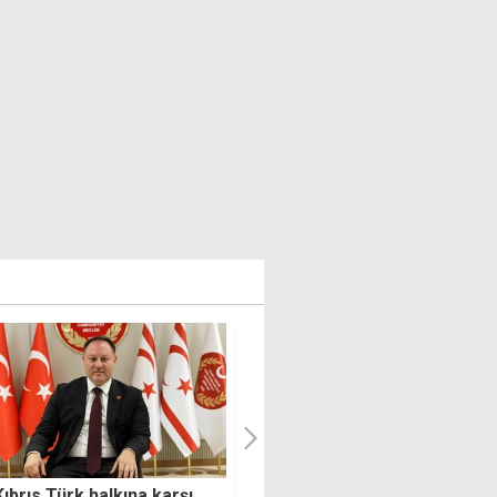
aşlarıyla çay içerken
Bahçeli'den 20 Temmuz mesa