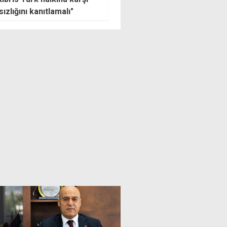
sızlandı, hastaneye
Türk askeri barışın sigortası
ken yaşamını yitirdi