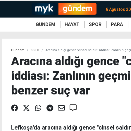
8 Ağustos 20
GÜNDEM
HAYAT
SPOR
PARA
KKTC
Magazin
KKTC
Ekonomi
Türkiye
Türkiye
Kripto
Sağlık
Güney
Avrupa
Döviz
Kadın
Dünya
Dünya
Borsa
Lezzetler
Çev
Gündem
KKTC
Aracına aldığı gence "cinsel saldırı" iddiası: Zanlının g
Aracına aldığı gence "c
iddiası: Zanlının geçm
benzer suç var
Lefkoşa'da aracına aldığı gence "cinsel saldı