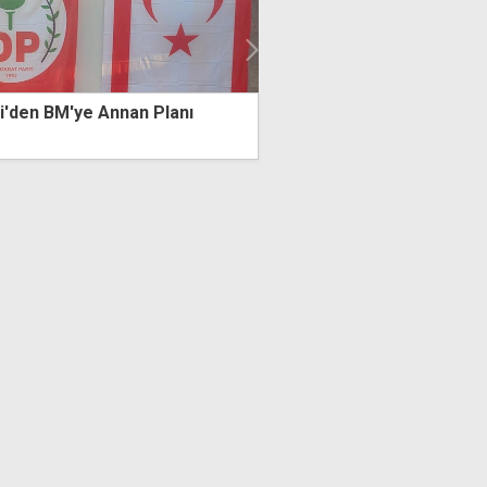
'ye Annan Planı
DP'den 34'üncü Yıl Onur Gecesi:
kaygımız yok