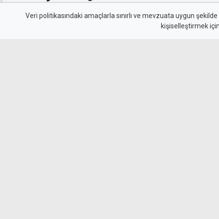
sürücüyü gizlemeye çalı
Veri politikasındaki amaçlarla sınırlı ve mevzuata uygun şekilde
kişiselleştirmek içi
tutuklandı
Geçitköy’de Turan Obalı’nın yaşamını yitirdiği
kimliğini gizleyerek polise yalan beyanda bul
tutuklandı. Olayı üstlenmeye çalışan kişinin 
olduğu belirlendi.