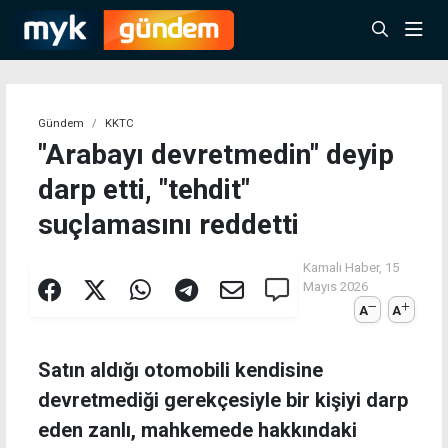
Gündem
KKTC
"Arabayı devretmedin" deyip
darp etti, "tehdit"
suçlamasını reddetti
Kamalı Haber,
15
Mayıs 2026
A
A
Satın aldığı otomobili kendisine
devretmediği gerekçesiyle bir kişiyi darp
eden zanlı, mahkemede hakkındaki