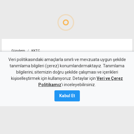
Gündem
KKTC
Allanazarov'un ölümünde 7
Veri politikasındaki amaçlarla sınırlı ve mevzuata uygun şekilde
tanımlama bilgileri (çerez) konumlandırmaktayız. Tanımlama
zanlıya ek tutukluluk:
bilgilerini; sitemizin doğru şekilde çalışması ve içerikleri
kişiselleştirmek için kullanıyoruz. Detaylar için
"Hakaret ve darp etti" diyerek
Veri ve Çerez
Politikamız
'ı inceleyebilirsiniz.
bıçaklamış
Kabul Et
6 Ağustos 2026
Güncelleme:
6 Ağustos
2026
A
A