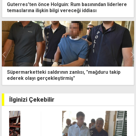
Guterres'ten önce Holguin: Rum basınından liderlere
temaslarına ilişkin bilgi vereceği iddiası
Üstel yeni teşvik paketini açıkladı: 1 Ağustos'ta
yürürlüğe giriyor
İlginizi Çekebilir