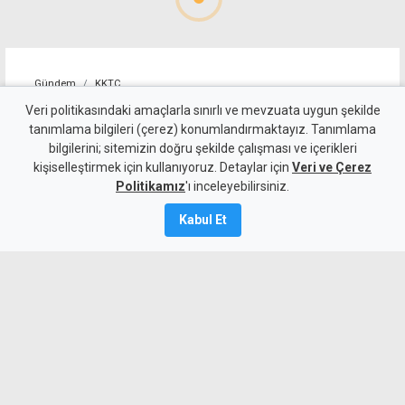
Gündem
KKTC
Geçitköy'deki ölümlü kazada
Veri politikasındaki amaçlarla sınırlı ve mevzuata uygun şekilde
tanımlama bilgileri (çerez) konumlandırmaktayız. Tanımlama
sürücüyü gizlemeye
bilgilerini; sitemizin doğru şekilde çalışması ve içerikleri
kişiselleştirmek için kullanıyoruz. Detaylar için
çalıştılar: 4 kişi tutuklandı
Veri ve Çerez
Politikamız
'ı inceleyebilirsiniz.
7 Ağustos 2026
Kabul Et
Güncelleme:
8 Ağustos
2026
A
A
Geçitköy’de Turan Obalı’nın yaşamını
yitirdiği kazada, aracı kullanan kişinin
kimliğini gizleyerek polise yalan beyanda