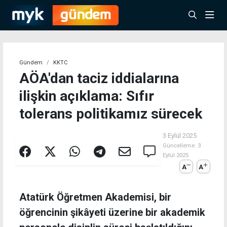
Gündem
KKTC
AÖA'dan taciz iddialarına
ilişkin açıklama: Sıfır
tolerans politikamız sürecek
3 Eylül 2025
Güncelleme:
3
Eylül 2025
A
A
Atatürk Öğretmen Akademisi, bir
öğrencinin şikâyeti üzerine bir akademik