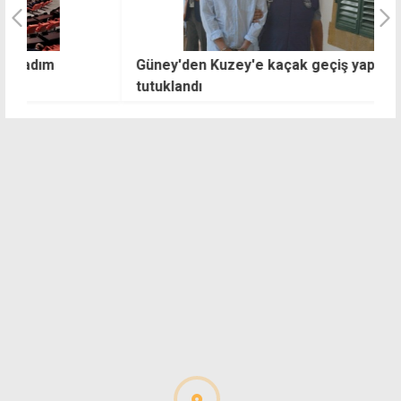
Güney'den Kuzey'e kaçak geçiş yapan iki kişi
G
tutuklandı
u