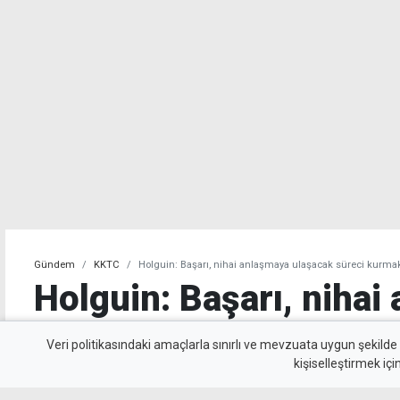
Gündem
KKTC
Holguin: Başarı, nihai anlaşmaya ulaşacak süreci kurmak
Holguin: Başarı, nihai
ulaşacak süreci kurma
Veri politikasındaki amaçlarla sınırlı ve mevzuata uygun şekilde
kişiselleştirmek içi