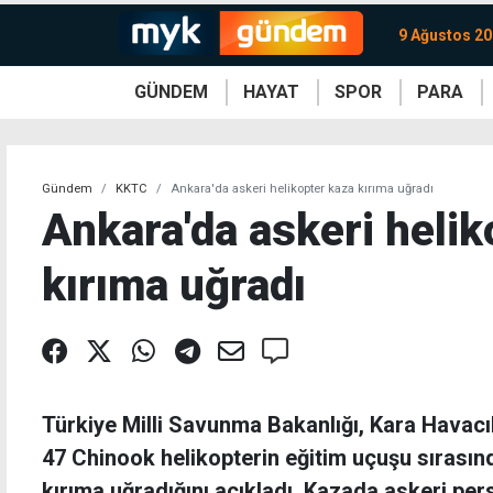
9 Ağustos 20
GÜNDEM
HAYAT
SPOR
PARA
KKTC
Magazin
KKTC
Ekonomi
Türkiye
Türkiye
Kripto
Sağlık
Güney
Avrupa
Döviz
Kadın
Dünya
Dünya
Borsa
Lezzetler
Çev
Gündem
KKTC
Ankara'da askeri helikopter kaza kırıma uğradı
Ankara'da askeri helik
kırıma uğradı
Türkiye Milli Savunma Bakanlığı, Kara Havacıl
47 Chinook helikopterin eğitim uçuşu sırasın
kırıma uğradığını açıkladı. Kazada askeri pe