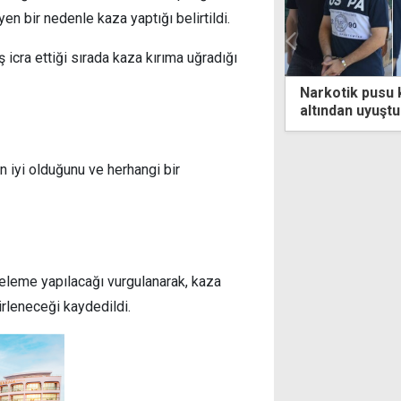
en bir nedenle kaza yaptığı belirtildi.
icra ettiği sırada kaza kırıma uğradığı
ihaleyi kazanan firmanın
Narkotik pusu kurdu, yar
ır"
altından uyuşturucu çıktı
n iyi olduğunu ve herhangi bir
celeme yapılacağı vurgulanarak, kaza
rleneceği kaydedildi.