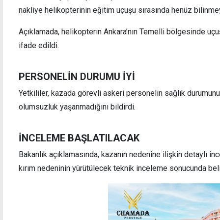
nakliye helikopterinin eğitim uçuşu sırasında henüz bilinmey
Açıklamada, helikopterin Ankara’nın Temelli bölgesinde uçuş 
ifade edildi.
ka'da iş kazası: Boyacı hastaneye
"Yakıt nakliyesi 
ı
sorumluluğundad
PERSONELİN DURUMU İYİ
Yetkililer, kazada görevli askeri personelin sağlık durumunu
olumsuzluk yaşanmadığını bildirdi.
İNCELEME BAŞLATILACAK
Bakanlık açıklamasında, kazanın nedenine ilişkin detaylı in
kırım nedeninin yürütülecek teknik inceleme sonucunda beli