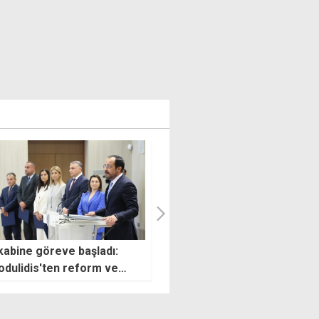
ye Dışişleri: Yunanistan'ın
Hristodulidis: Kıbrıs'ta,
araflı adımı hukuki sonuç
bölgede, uluslararası seviye
rmaz
iyi haberlere ihtiyacımız var