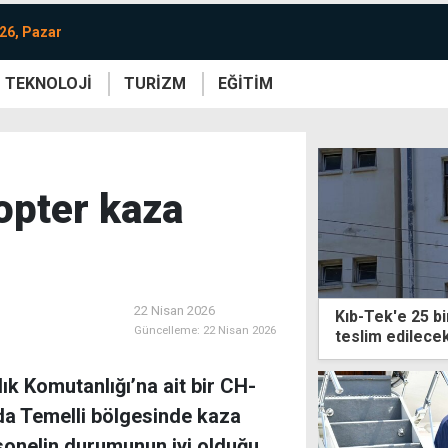
26, Pazar
TEKNOLOJİ
TURİZM
EĞİTİM
re
Yaşam
Sanat
Etkinlik
opter kaza
22 Nisan 2026
Kıb-Tek'e 25 bi
Güncelleme:
22 Nisan 2026
teslim edilece
ık Komutanlığı’na ait bir CH-
da Temelli bölgesinde kaza
rsonelin durumunun iyi olduğu