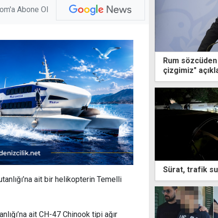
com'a Abone Ol
Rum sözcüden 
çizgimiz" açık
Sürat, trafik su
nlığı’na ait bir helikopterin Temelli
nlığı’na ait CH-47 Chinook tipi ağır