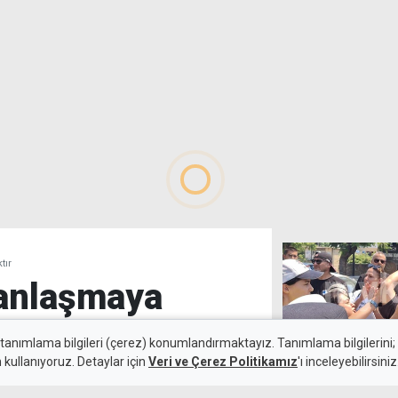
tır
 anlaşmaya
ktır
 tanımlama bilgileri (çerez) konumlandırmaktayız. Tanımlama bilgilerini; s
n kullanıyoruz. Detaylar için
Veri ve Çerez Politikamız
'ı inceleyebilirsiniz
9 Ağustos 2026
Ölümlü kaza sa