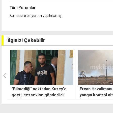
Tüm Yorumlar
Bu habere bir yorum yapılmamış.
İlginizi Çekebilir
Ercan Havalimanı çevresindeki
"Guterres'in ziyar
yangın kontrol altına alındı
sınırlı kalmamalı"