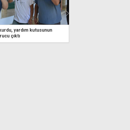
dım kutusunun
Aracın çarptığı iki yayadan birisi öld
ağır yaralandı