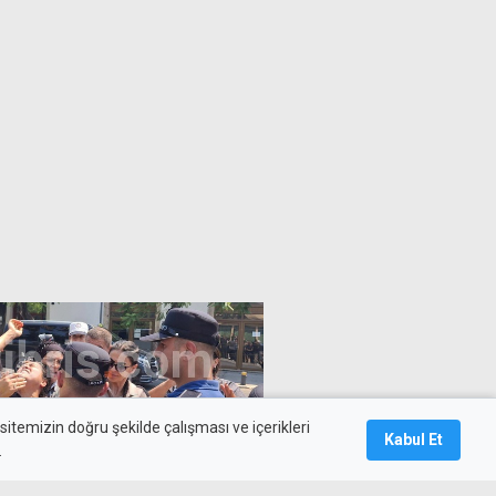
itemizin doğru şekilde çalışması ve içerikleri
Kabul Et
.
nığına verilen cezaya isyan: