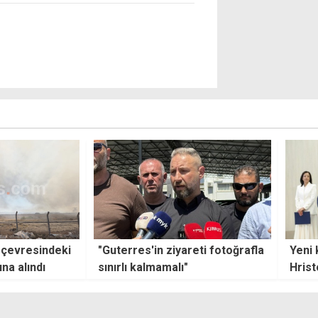
eti fotoğrafla
Yeni kabine göreve başladı:
Türki
Hristodulidis'ten reform ve
tek t
çözüm mesajı
doğu