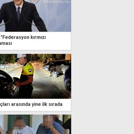
"Federasyon kırmızı
laması
çları arasında yine ilk sırada