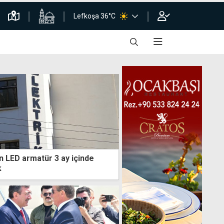
Lefkoşa 36°C
n LED armatür 3 ay içinde
k