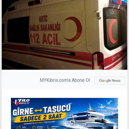
MYKibris.com'a Abone Ol