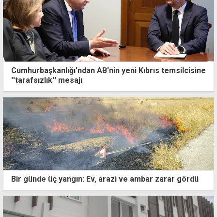
Cumhurbaşkanlığı'ndan AB'nin yeni Kıbrıs temsilcisine
''tarafsızlık'' mesajı
Bir günde üç yangın: Ev, arazi ve ambar zarar gördü