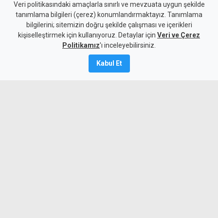
Tirmen'de ormanlık alanda
Veri politikasındaki amaçlarla sınırlı ve mevzuata uygun şekilde
tanımlama bilgileri (çerez) konumlandırmaktayız. Tanımlama
yangın: Acil destek çağrısı
bilgilerini; sitemizin doğru şekilde çalışması ve içerikleri
kişiselleştirmek için kullanıyoruz. Detaylar için
Veri ve Çerez
10 Ağustos 2026
Politikamız
'ı inceleyebilirsiniz.
Güncelleme:
10 Ağustos
2026
Kabul Et
A
A
Tirmen’de ormanlık alanda çıkan yangına
ekipler ve bölge halkı müdahale ediyor.
Geçitkale-Serdarlı Belediye Başkanı Halil
Kasım, yangınla mücadele için insan
gücü ve su tankeri desteği istedi.