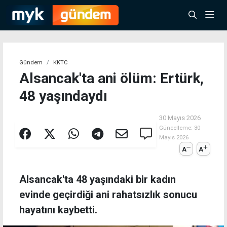
Gündem
KKTC
Alsancak'ta ani ölüm: Ertürk,
48 yaşındaydı
30 Mayıs 2026
Güncelleme:
30
Mayıs 2026
A
A
Alsancak'ta 48 yaşındaki bir kadın
evinde geçirdiği ani rahatsızlık sonucu
hayatını kaybetti.