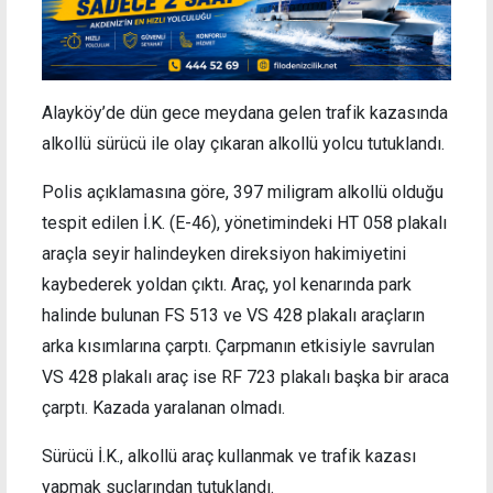
Alayköy’de dün gece meydana gelen trafik kazasında
alkollü sürücü ile olay çıkaran alkollü yolcu tutuklandı.
Polis açıklamasına göre, 397 miligram alkollü olduğu
tespit edilen İ.K. (E-46), yönetimindeki HT 058 plakalı
araçla seyir halindeyken direksiyon hakimiyetini
kaybederek yoldan çıktı. Araç, yol kenarında park
halinde bulunan FS 513 ve VS 428 plakalı araçların
arka kısımlarına çarptı. Çarpmanın etkisiyle savrulan
VS 428 plakalı araç ise RF 723 plakalı başka bir araca
çarptı. Kazada yaralanan olmadı.
Sürücü İ.K., alkollü araç kullanmak ve trafik kazası
yapmak suçlarından tutuklandı.