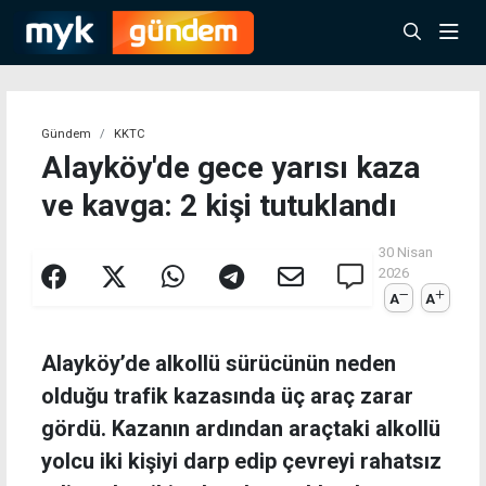
Gündem
KKTC
Alayköy'de gece yarısı kaza
ve kavga: 2 kişi tutuklandı
30 Nisan
2026
A
A
Alayköy’de alkollü sürücünün neden
olduğu trafik kazasında üç araç zarar
gördü. Kazanın ardından araçtaki alkollü
yolcu iki kişiyi darp edip çevreyi rahatsız