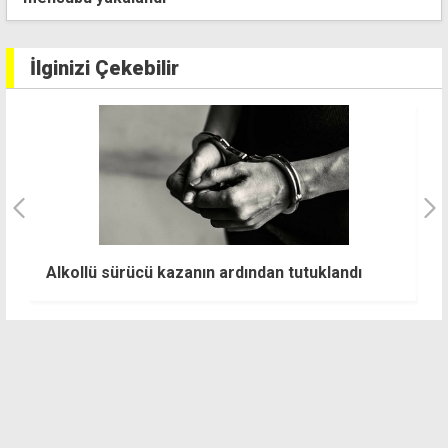
İlginizi Çekebilir
Alkollü sürücü kazanın ardından tutuklandı
D