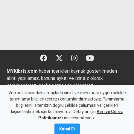
MYKibris.com
haber içerikleri kaynak gösterilmeden
alıntı yapılamaz, kanuna aykırı ve izinsiz olarak
kopyalanamaz, başka yerde yayınlanamaz.
Veri politikasındaki amaçlarla sınırlı ve mevzuata uygun şekilde
tanımlama bilgileri (çerez) konumlandırmaktayız. Tanımlama
bilgilerini; sitemizin doğru şekilde çalışması ve içerikleri
kişiselleştirmek için kullanıyoruz. Detaylar için
Veri ve Çerez
Copyright 2026 MYK Yayıncılık Limited’e aittir.
Politikamız
'ı inceleyebilirsiniz.
Künye
Bize Ulaşın
Kabul Et