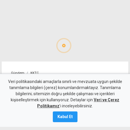
Gündem
KKTC
"Liderlerin yapacağı
Veri politikasındaki amaçlarla sınırlı ve mevzuata uygun şekilde
tanımlama bilgileri (çerez) konumlandırmaktayız. Tanımlama
görüşme, yeni ve sonuç alıcı
bilgilerini; sitemizin doğru şekilde çalışması ve içerikleri
kişiselleştirmek için kullanıyoruz. Detaylar için
5+1 toplantısına hazırlık
Veri ve Çerez
Politikamız
'ı inceleyebilirsiniz.
niteliği taşıyor"
Kabul Et
6 Ağustos 2026