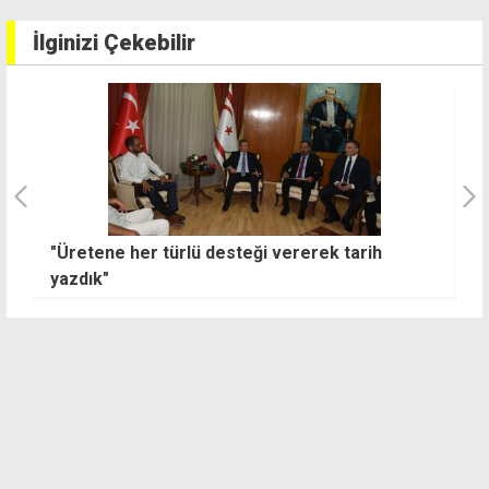
İlginizi Çekebilir
:
"Üretene her türlü desteği vererek tarih
"
yazdık"
ü