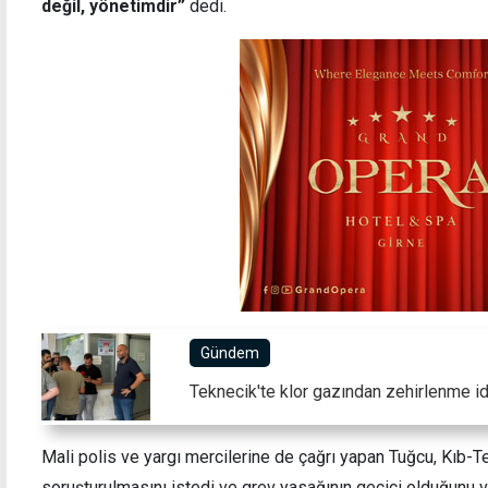
değil, yönetimdir”
dedi.
Gündem
Teknecik'te klor gazından zehirlenme idd
Mali polis ve yargı mercilerine de çağrı yapan Tuğcu, Kıb-Te
soruşturulmasını istedi ve grev yasağının geçici olduğunu 