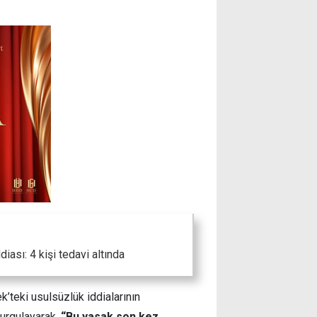
iası: 4 kişi tedavi altında
k’teki usulsüzlük iddialarının
vurgulayarak,
“Bu yasak son kez