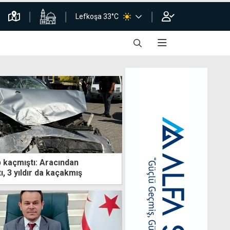
Lefkoşa 33°C
p kaçmıştı: Aracından
ı, 3 yıldır da kaçakmış