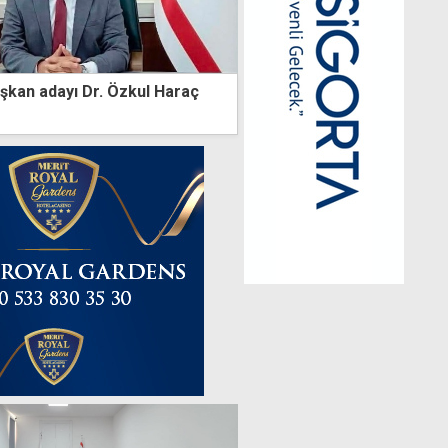
şkan adayı Dr. Özkul Haraç