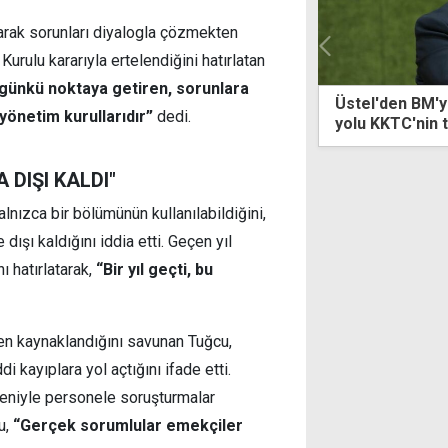
rak sorunları diyalogla çözmekten
r Kurulu kararıyla ertelendiğini hatırlatan
ugünkü noktaya getiren, sorunlara
'den BM'ye iki devlet çağrısı: Çözümün
Ertuğruloğlu'
önetim kurullarıdır”
dedi.
KKTC'nin tanınmasından geçiyor
davet
 DIŞI KALDI"
lnızca bir bölümünün kullanılabildiğini,
dışı kaldığını iddia etti. Geçen yıl
ı hatırlatarak,
“Bir yıl geçti, bu
den kaynaklandığını savunan Tuğcu,
kayıplara yol açtığını ifade etti.
eniyle personele soruşturmalar
u,
“Gerçek sorumlular emekçiler