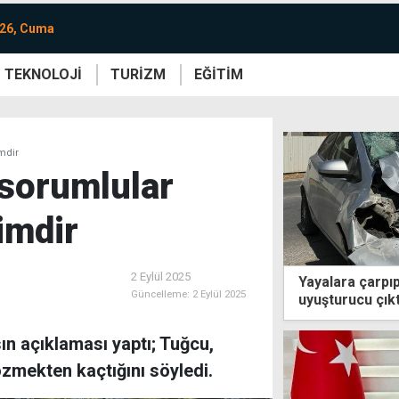
026, Cuma
TEKNOLOJİ
TURİZM
EĞİTİM
re
Yaşam
Sanat
Etkinlik
mdir
sorumlular
imdir
2 Eylül 2025
Yayalara çarpı
Güncelleme:
2 Eylül 2025
uyuşturucu çıkt
ın açıklaması yaptı; Tuğcu,
zmekten kaçtığını söyledi.