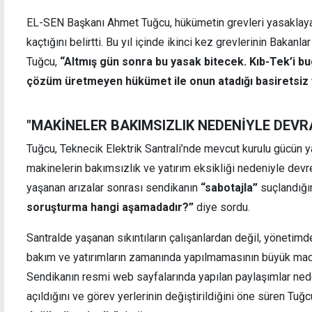
EL-SEN Başkanı Ahmet Tuğcu, hükümetin grevleri yasaklaya
kaçtığını belirtti. Bu yıl içinde ikinci kez grevlerinin Bakanla
Tuğcu,
“Altmış gün sonra bu yasak bitecek. Kıb-Tek’i b
İthali ve satışı yasak cinsel içerikli ürünler
Üstel
çözüm üretmeyen hükümet ile onun atadığı basiretsiz y
bulunduran iş yerine yasal işlem
yolu 
"MAKİNELER BAKIMSIZLIK NEDENİYLE DEVRA
Tuğcu, Teknecik Elektrik Santrali’nde mevcut kurulu gücün ya
makinelerin bakımsızlık ve yatırım eksikliği nedeniyle devre 
yaşanan arızalar sonrası sendikanın
“sabotajla”
suçlandığın
soruşturma hangi aşamadadır?”
diye sordu.
Santralde yaşanan sıkıntıların çalışanlardan değil, yönetim
bakım ve yatırımların zamanında yapılmamasının büyük maddi 
Sendikanın resmi web sayfalarında yapılan paylaşımlar ned
açıldığını ve görev yerlerinin değiştirildiğini öne süren Tuğc