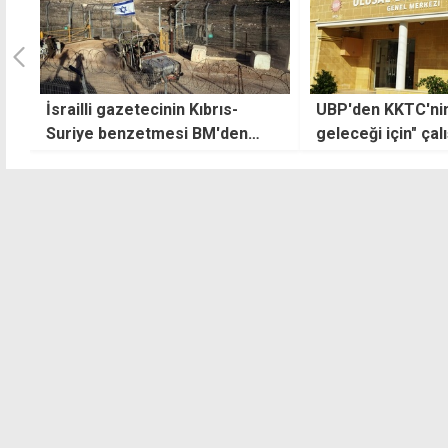
UBP'den KKTC'nin "egemen
Kıbrıslı Türklerin
geleceği için" çalıştay
çözüm için anlaşm