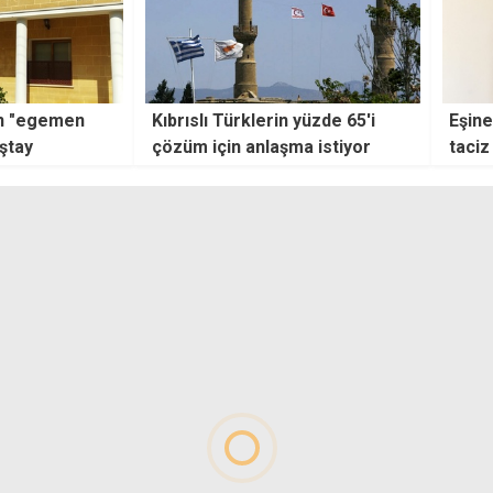
 yüzde 65'i
Eşine "şiddet tehdidi, telefonda
Vakıf
a istiyor
taciz ve fiziksel şiddet"
şaibe
suçlarından tutuklandı
bir k
atand