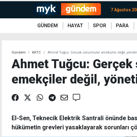
7 Ağustos 2
GÜNDEM
HAYAT
SPOR
PARA
KKTC
Magazin
KKTC
Ekonomi
Türkiye
Türkiye
Kripto
Sağlık
Güney
Avrupa
Döviz
Kadın
Dünya
Dünya
Borsa
Lezzetler
Çev
Gündem
KKTC
Ahmet Tuğcu: Gerçek sorumlular emekçiler değil, yöneti
Ahmet Tuğcu: Gerçek 
emekçiler değil, yönet
El-Sen, Teknecik Elektrik Santrali önünde bas
hükümetin grevleri yasaklayarak sorunları çö