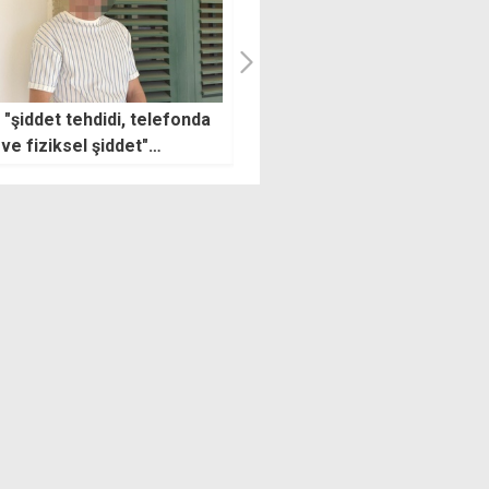
lar Bankası'nda "üst düzey
Çeler'den ülkeye gelenlerin
" iddiası: 7 kişi başvurdu,
kontrolü için 7 maddelik plan:
işi sınav ve mülakatsız
Tek merkezli dijital takip
ı
sistemi