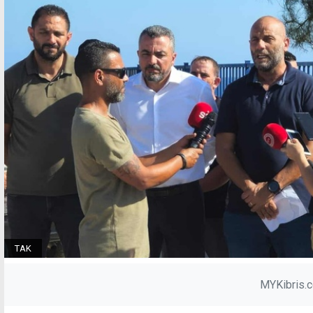
TAK
MYKibris.