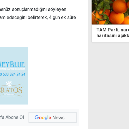
ın henüz sonuçlanmadığını söyleyen
am edeceğini belirterek, 4 gün ek süre
arti, narenciye sektörü için yol
AB Temsilcisi 
sını açıkladı
Hristodulidis i
'a Abone Ol