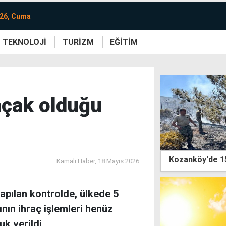
026, Cuma
TEKNOLOJİ
TURİZM
EĞİTİM
re
Yaşam
Sanat
Etkinlik
kaçak olduğu
Kozanköy'de 15
Kamalı Haber,
18 Mayıs 2026
apılan kontrolde, ülkede 5
ının ihraç işlemleri henüz
k verildi.