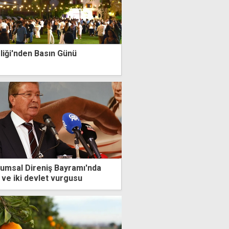
liği'nden Basın Günü
umsal Direniş Bayramı'nda
 ve iki devlet vurgusu