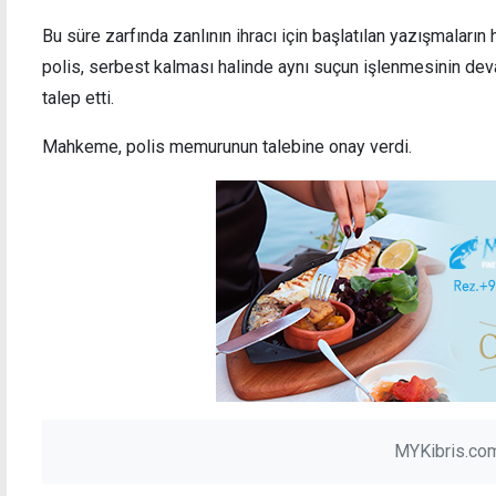
Bu süre zarfında zanlının ihracı için başlatılan yazışmalar
polis, serbest kalması halinde aynı suçun işlenmesinin dev
talep etti.
Guterres: Hazır olunduğunda 5+1 toplantısı
TAM P
düzenleyeceğim, taraflardan çabalarını
harita
Mahkeme, polis memurunun talebine onay verdi.
yoğunlaştırmalarını istedim
MYKibris.com