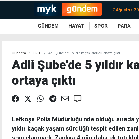
7 Ağustos 2
GÜNDEM
HAYAT
SPOR
PARA
KKTC
Magazin
KKTC
Ekonomi
Türkiye
Türkiye
Kripto
Sağlık
Güney
Avrupa
Döviz
Kadın
Dünya
Dünya
Borsa
Lezzetler
Çev
Gündem
KKTC
Adli Şube'de 5 yıldır kaçak olduğu ortaya çıktı
Adli Şube'de 5 yıldır 
ortaya çıktı
Lefkoşa Polis Müdürlüğü'nde olduğu sırada y
yıldır kaçak yaşam sürdüğü tespit edilen zanl
sonuçlanmadı. Zanlıya 4 gün daha ek tutuklulu