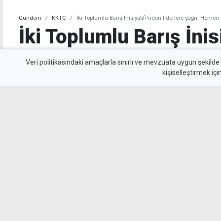
Gündem
KKTC
İki Toplumlu Barış İnisiyatifi'nden liderlere çağrı: Heme
İki Toplumlu Barış İnis
liderlere çağrı: Hemen
Veri politikasındaki amaçlarla sınırlı ve mevzuata uygun şekilde
kişiselleştirmek içi
geçmeliyiz
İki Toplumlu Barış İnisiyatifi, BM Genel Sekret
sonrası liderlere görüşmeleri yoğunlaştırma ça
müzakerelere geçiş sağlamasını istedi.