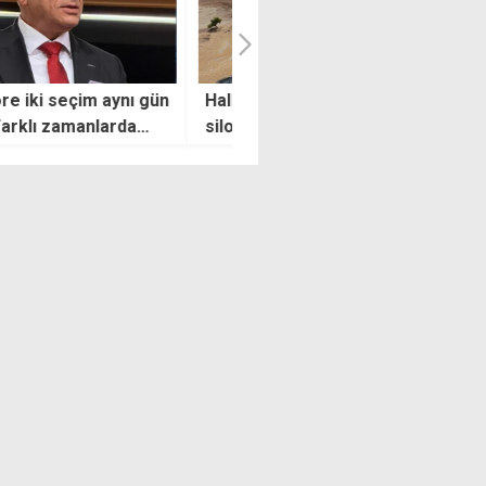
n Partisi'nden, TÜK
Meclis Başkanı Öztürkler:
unun çöktüğü olayla ilgili
BM'den adil ve tarafsız bir
p bekleyen sorular
süreç bekliyoruz