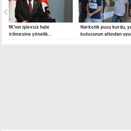
Narkotik pusu kurdu, yardım
Dışişleri'nden uyar
kutusunun altından uyuşturucu
muhatap alınmay
çıktı