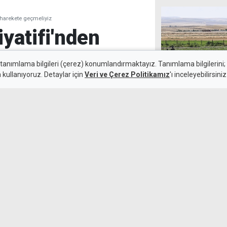
n harekete geçmeliyiz
iyatifi'nden
 harekete
 tanımlama bilgileri (çerez) konumlandırmaktayız. Tanımlama bilgilerini; s
n kullanıyoruz. Detaylar için
Veri ve Çerez Politikamız
'ı inceleyebilirsiniz
Ankara'da düşen
biri hayatını ka
7 Ağustos 2026
eri Guterres’in ziyareti
ğrısı yaptı, 5+1 toplantısının
Holguin, Hristo
ilerlemeler ka