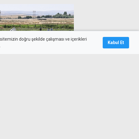
itemizin doğru şekilde çalışması ve içerikleri
Kabul Et
.
 helikopterdeki iki pilottan
ybetti
dulidis ile görüştü: Bazı
ydedilmesi temennisi