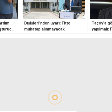
ı: Fitto
Taçoy'a göre iki seçim aynı gün
Halkı
acak
yapılmalı: Farklı zamanlarda
silos
olursa katılım düşer
ceva