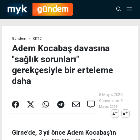
Gündem
KKTC
Adem Kocabaş davasına
"sağlık sorunları"
gerekçesiyle bir erteleme
daha
8 Mayıs 2026
Güncelleme:
9
Mayıs 2026
A
A
Girne'de, 3 yıl önce Adem Kocabaş'ın