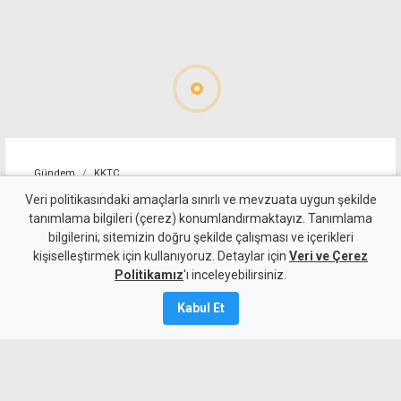
Gündem
KKTC
Geçitköy'deki ölümlü kazada
Veri politikasındaki amaçlarla sınırlı ve mevzuata uygun şekilde
tanımlama bilgileri (çerez) konumlandırmaktayız. Tanımlama
sürücüyü gizlemeye
bilgilerini; sitemizin doğru şekilde çalışması ve içerikleri
kişiselleştirmek için kullanıyoruz. Detaylar için
çalıştılar: 4 kişi tutuklandı
Veri ve Çerez
Politikamız
'ı inceleyebilirsiniz.
7 Ağustos 2026
Kabul Et
Güncelleme:
8 Ağustos
2026
A
A