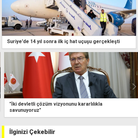
Suriye'de 14 yıl sonra ilk iç hat uçuşu gerçekleşti
"İki devletli çözüm vizyonunu kararlılıkla
savunuyoruz"
İlginizi Çekebilir