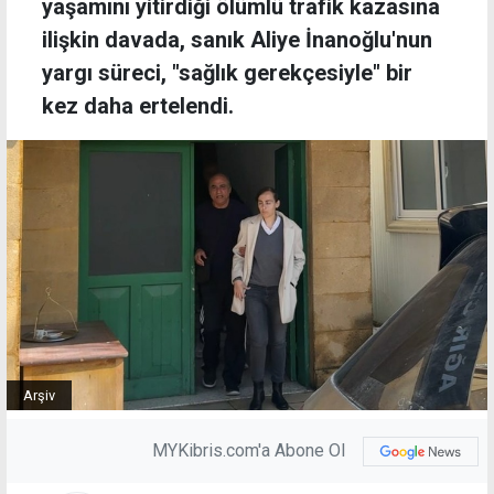
yaşamını yitirdiği ölümlü trafik kazasına
ilişkin davada, sanık Aliye İnanoğlu'nun
yargı süreci, "sağlık gerekçesiyle" bir
kez daha ertelendi.
Arşiv
MYKibris.com'a Abone Ol