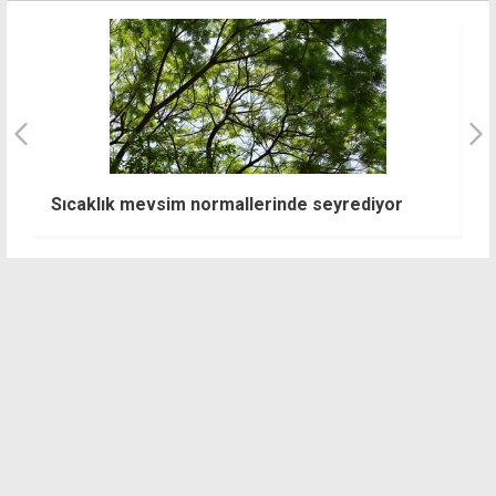
Sıcaklık mevsim normallerinde seyrediyor
"K