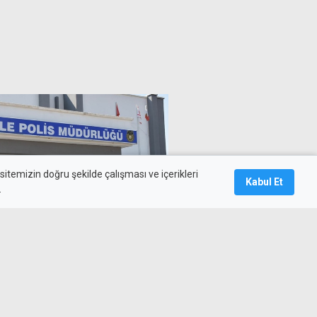
itemizin doğru şekilde çalışması ve içerikleri
Kabul Et
.
diyle 30 bin dolar aldığı iddia
tuklandı