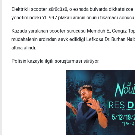
Elektrikli scooter sürücüsü, o esnada bulvarda dikkatsizce
yönetimindeki YL 997 plakalı aracın önünü tıkaması sonucu ç
Kazada yaralanan scooter sürücüsü Memduh E., Cengiz Top
KAYAD'dan "Sana İnanıyorum" kampanyası:
MYK H
müdahalenin ardından sevk edildiği Lefkoşa Dr. Burhan Nal
Konuşmak cesarettir, sessizlik failleri korur
okutu
altına alındı.
Polisin kazayla ilgili soruşturması sürüyor.