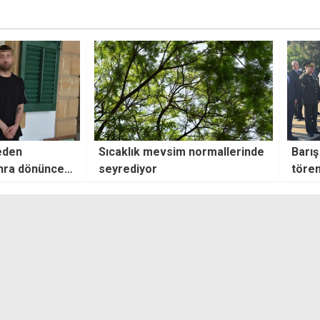
im normallerinde
Barış ve Özgürlük Bayramı
Ü
törenleri Şehitler Anıtı'nda
başladı