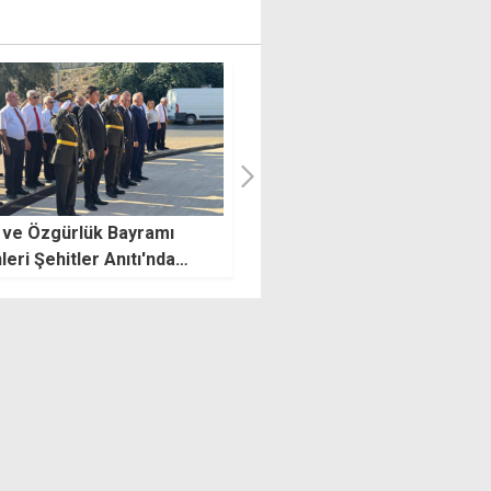
Polis, tehlikeli sürüşe geç
çlü görüşme bir saat sürdü
vermedi