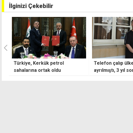
İlginizi Çekebilir
Telefon çalıp ülkeden
Sıcaklık mevs
ayrılmıştı, 3 yıl sonra dönünce
seyrediyor
yakalandı: Zor durumdaydım,
pişmanım