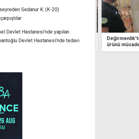
 seyreden Sedanur K. (K-20)
arpıştılar.
el Devlet Hastanesi’nde yapılan
aber Müdürü Adnan, darbe bildirisinin
Değirmenlik'te
bantoğlu Devlet Hastanesi’nde tedavi
lduğu TRT stüdyosunu ziyaret etti
ürünü müsadere