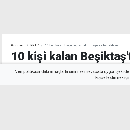
Gündem
KKTC
10 kişi kalan Beşiktaş'tan altın değerinde galibiyet
10 kişi kalan Beşiktaş'
değerinde galibiyet
Veri politikasındaki amaçlarla sınırlı ve mevzuata uygun şekilde
kişiselleştirmek içi
Beşiktaş, UEFA Avrupa Ligi 3. eleme turu il
Kralove'yi 1-0 mağlup ederek rövanş öncesi ön
beyazlılar, 10 kişi kalmasına rağmen Semih Kı