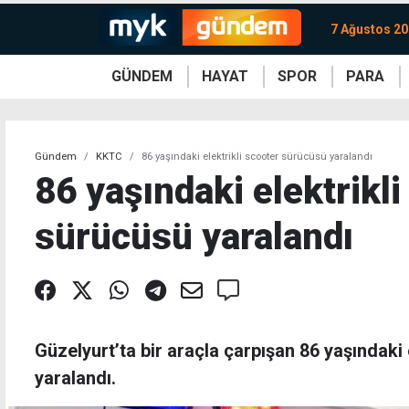
7 Ağustos 2
GÜNDEM
HAYAT
SPOR
PARA
KKTC
Magazin
KKTC
Ekonomi
Türkiye
Türkiye
Kripto
Sağlık
Güney
Avrupa
Döviz
Kadın
Dünya
Dünya
Borsa
Lezzetler
Çev
Gündem
KKTC
86 yaşındaki elektrikli scooter sürücüsü yaralandı
86 yaşındaki elektrikli
sürücüsü yaralandı
Güzelyurt’ta bir araçla çarpışan 86 yaşındaki
yaralandı.