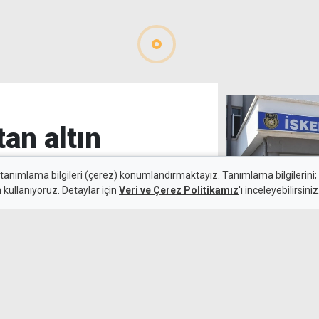
tan altın
 tanımlama bilgileri (çerez) konumlandırmaktayız. Tanımlama bilgilerini; s
n kullanıyoruz. Detaylar için
Veri ve Çerez Politikamız
'ı inceleyebilirsiniz
Daire satışı vaa
6 Ağustos 2026
edilen şahıs tu
k maçında deplasmanda Hradec
emli avantaj elde etti. Siyah-
lıçsoy'un golüyle galibiyete