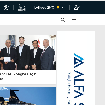
Lefkoşa 26°C
ncileri kongresi için
adı