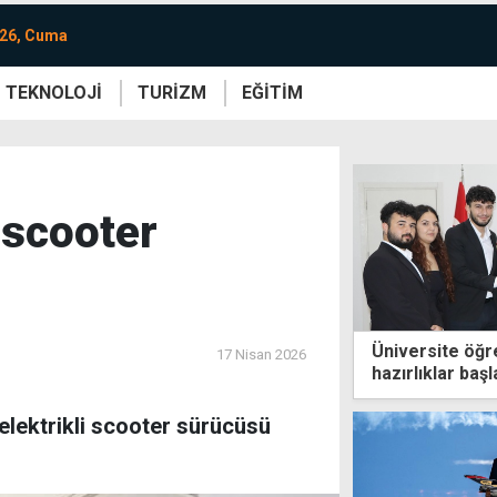
026, Cuma
TEKNOLOJİ
TURİZM
EĞİTİM
re
Yaşam
Sanat
Etkinlik
 scooter
Üniversite öğre
17 Nisan 2026
hazırlıklar başl
 elektrikli scooter sürücüsü