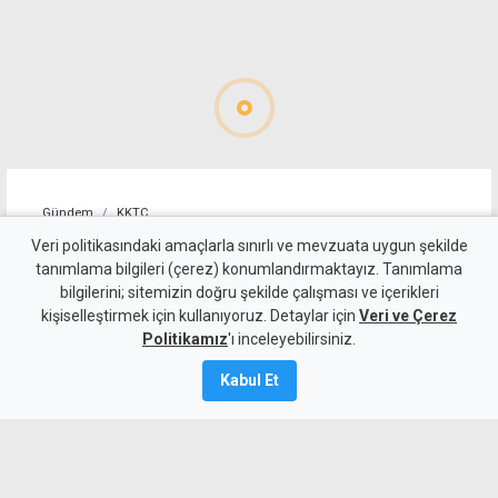
Gündem
KKTC
YDP'nin LTB Başkan Adayı
Veri politikasındaki amaçlarla sınırlı ve mevzuata uygun şekilde
tanımlama bilgileri (çerez) konumlandırmaktayız. Tanımlama
Dr. Özkul Haraç Oldu
bilgilerini; sitemizin doğru şekilde çalışması ve içerikleri
kişiselleştirmek için kullanıyoruz. Detaylar için
Veri ve Çerez
6 Ağustos 2026
Politikamız
'ı inceleyebilirsiniz.
Güncelleme:
6 Ağustos
2026
Kabul Et
A
A
Yeniden Doğuş Partisi Genel Başkanı