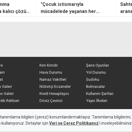
vunma
"Çocuk istismarıyla
Sahte
ta kalıcı çözüm
mücadelede yaşanan her
arana
le
gecikme toplumun geleceğine
çıkar
zarar veriyor"
re
Kim Kimdir
Şans Oyunları
am
Hava Durumu
Yol Durumu
at
Namaz Vakitleri
Sudoku
 Galeri
Nöbetçi Eczaneler
Bulmacalar
o Galeri
Kredi Hesaplayıcı
Kullanım Şartları
nlik Rehberi
Döviz Çevirici
Yayın İlkeleri
eden alıntı yapılamaz, kanuna aykırı ve izinsiz olarak kopyalana
 tanımlama bilgileri (çerez) konumlandırmaktayız. Tanımlama bilgilerini; s
n kullanıyoruz. Detaylar için
Veri ve Çerez Politikamız
'ı inceleyebilirsiniz