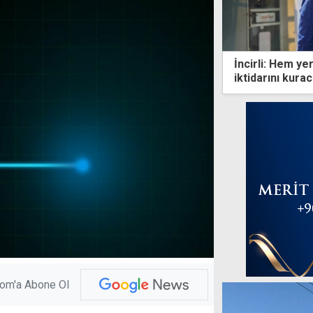
İncirli: Hem y
iktidarını kura
com'a Abone Ol