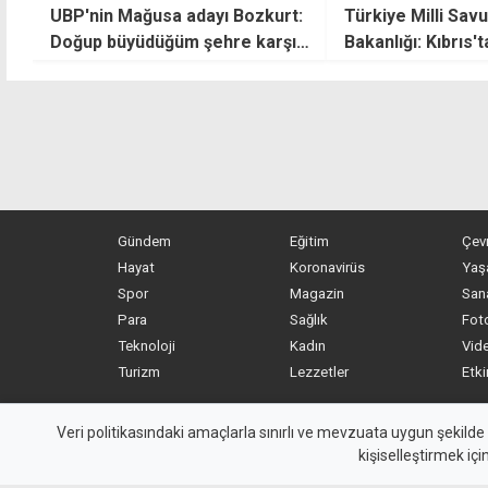
UBP'nin Mağusa adayı Bozkurt:
Türkiye Milli Sa
Doğup büyüdüğüm şehre karşı
Bakanlığı: Kıbrıs'
görevim olduğuna inanıyorum
iki devlet modeliy
mümkündür
Gündem
Eğitim
Çev
Hayat
Koronavirüs
Yaş
Spor
Magazin
San
Para
Sağlık
Foto
Teknoloji
Kadın
Vide
Turizm
Lezzetler
Etki
MYKibris.com
haber içerikleri kaynak gösterilm
Veri politikasındaki amaçlarla sınırlı ve mevzuata uygun şekilde
kişiselleştirmek içi
Copyright 2026 MYK Yayıncılık Limited’e aittir.