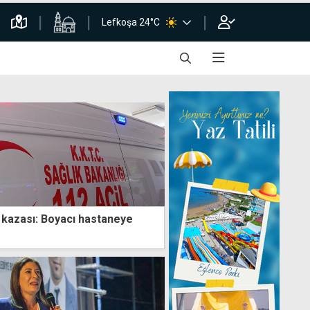
Lefkoşa 24°C
ş kazası: Boyacı hastaneye