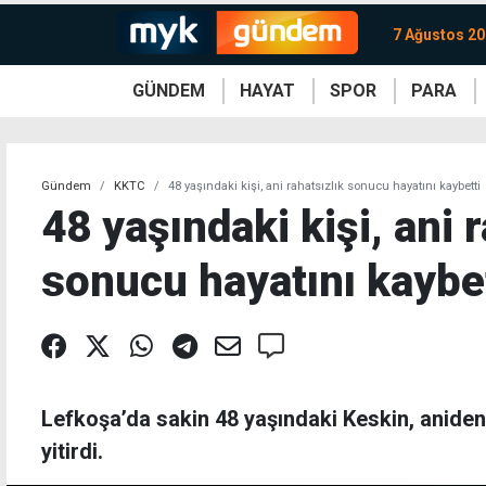
7 Ağustos 2
GÜNDEM
HAYAT
SPOR
PARA
KKTC
Magazin
KKTC
Ekonomi
Türkiye
Türkiye
Kripto
Sağlık
Güney
Avrupa
Döviz
Kadın
Dünya
Dünya
Borsa
Lezzetler
Çev
Gündem
KKTC
48 yaşındaki kişi, ani rahatsızlık sonucu hayatını kaybetti
48 yaşındaki kişi, ani 
sonucu hayatını kaybe
Lefkoşa’da sakin 48 yaşındaki Keskin, anide
yitirdi.