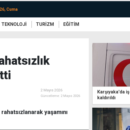
026, Cuma
TEKNOLOJİ
TURİZM
EĞİTİM
re
Yaşam
Sanat
Etkinlik
rahatsızlık
tti
2 Mayıs 2026
Karşıyaka'da i
Güncelleme:
2 Mayıs 2026
kaldırıldı
n rahatsızlanarak yaşamını