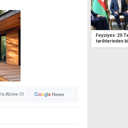
an'dan "bu kez farklı" mesajı: Yeni ve
Feyziyev: 20 T
kçi bir metodoloji üzerinde çalışıyoruz
tarihlerinden bi
'a Abone Ol