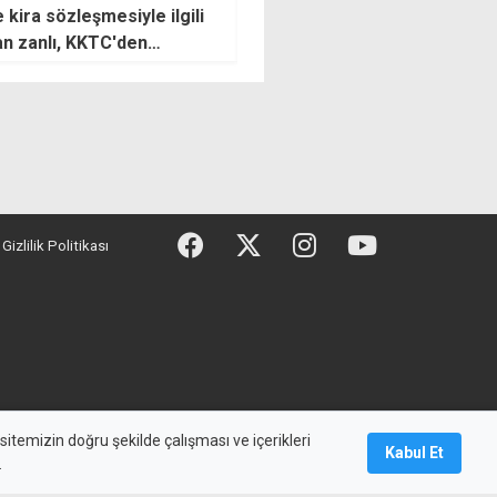
 kira sözleşmesiyle ilgili
Bayraktar'dan Teknecik'e
n zanlı, KKTC'den
ziyaret: Doğal gaz dönüşümü
ken yakalandı
masaya yatırıldı
Gizlilik Politikası
maz, başka yerde yayınlanamaz.
itemizin doğru şekilde çalışması ve içerikleri
Kabul Et
.
Künye
Bize Ulaşın