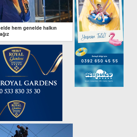
erelde hem genelde halkın
cağız