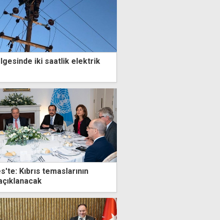
gesinde iki saatlik elektrik
'te: Kıbrıs temaslarının
açıklanacak