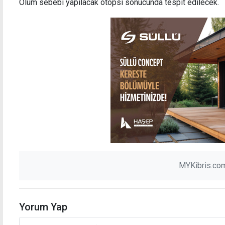
Ölüm sebebi yapılacak otopsi sonucunda tespit edilecek.
Cezaevi müdürüne ceza bağışlama yetkisi
Erhürm
tanındı
gerçe
MYKibris.com
Yorum Yap